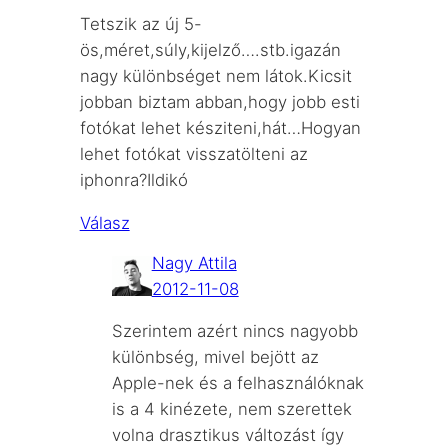
Tetszik az új 5-
ös,méret,súly,kijelző….stb.igazán
nagy különbséget nem látok.Kicsit
jobban biztam abban,hogy jobb esti
fotókat lehet késziteni,hát…Hogyan
lehet fotókat visszatölteni az
iphonra?Ildikó
Válasz
Nagy Attila
2012-11-08
Szerintem azért nincs nagyobb
különbség, mivel bejött az
Apple-nek és a felhasználóknak
is a 4 kinézete, nem szerettek
volna drasztikus változást így