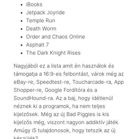
iBooks
Jetpack Joyride
Temple Run
Death Worm
Order and Chaos Online
Asphalt 7
The Dark Knight Rises
Nagyjából ez a lista amit én használok és
támogatja a 16:9-es felbontást, várok még az
eBay-re, Speedtest-re, Toucharcade-ra, App
Shopper-re, Google Fordítóra és a
SoundHound-ra. Az a baj, hogy idétlenül
néznek ki a programok, ha nem teljes
kijelzősek. Még az új Bad Piggies is kis
kijelzős még, viszont nagyon addiktív játék.
Amúgy i5 tulajdonosok, hogy tetszik az új
készülék?