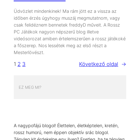
Üdvözlet mindenkinek! Ma rám jött ez a vissza az
időben érzés úgyhogy muszáj megmutatnom, vagy
csak felidéznem bennetek freddyD műveit. A Rossz
PC Játékok nagyon népszerű blog illetve
videósorozat amiben értelemszerűen a rossz játékoké
a főszerep. Nos lessétek meg az első részt a
Mesterlövészt.
1
2
3
Következő oldal
→
EZ MEG MI?
A nagypofájú blogol! Élettelen, életképtelen, kretén,
rossz humorú, nem éppen objektív srác blogol.
Tényleg kit érdekelne egy ilyen? Esetleg, ha te tényleg