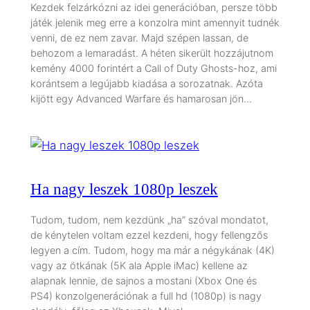
Kezdek felzárkózni az idei generációban, persze több
játék jelenik meg erre a konzolra mint amennyit tudnék
venni, de ez nem zavar. Majd szépen lassan, de
behozom a lemaradást. A héten sikerült hozzájutnom
kemény 4000 forintért a Call of Duty Ghosts-hoz, ami
korántsem a legújabb kiadása a sorozatnak. Azóta
kijött egy Advanced Warfare és hamarosan jön…
Ha nagy leszek 1080p leszek
Tudom, tudom, nem kezdünk „ha” szóval mondatot,
de kénytelen voltam ezzel kezdeni, hogy fellengzős
legyen a cím. Tudom, hogy ma már a négykának (4K)
vagy az ötkának (5K ala Apple iMac) kellene az
alapnak lennie, de sajnos a mostani (Xbox One és
PS4) konzolgenerációnak a full hd (1080p) is nagy