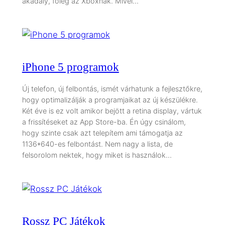
akadály, főleg az Xboxnak. Mivel…
iPhone 5 programok
Új telefon, új felbontás, ismét várhatunk a fejlesztőkre,
hogy optimalizálják a programjaikat az új készülékre.
Két éve is ez volt amikor bejött a retina display, vártuk
a frissítéseket az App Store-ba. Én úgy csinálom,
hogy szinte csak azt telepítem ami támogatja az
1136*640-es felbontást. Nem nagy a lista, de
felsorolom nektek, hogy miket is használok…
Rossz PC Játékok