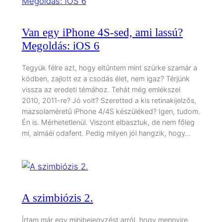
Van egy iPhone 4S-sed, ami lassú?
Megoldás: iOS 6
Tegyük félre azt, hogy eltűntem mint szürke szamár a
ködben, zajlott ez a csodás élet, nem igaz? Térjünk
vissza az eredeti témához. Tehát még emlékszel
2010, 2011-re? Jó volt? Szeretted a kis retinakijelzős,
mazsolaméretű iPhone 4/4S készüléked? Igen, tudom.
Én is. Mérhetetlenül. Viszont elbasztuk, de nem főleg
mi, almáéi odafent. Pedig milyen jól hangzik, hogy…
A szimbiózis 2.
Írtam már egy minibejegyzést arról, hogy mennyire