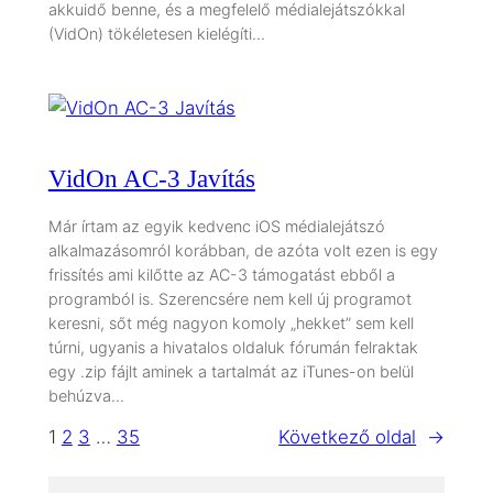
akkuidő benne, és a megfelelő médialejátszókkal
(VidOn) tökéletesen kielégíti…
VidOn AC-3 Javítás
Már írtam az egyik kedvenc iOS médialejátszó
alkalmazásomról korábban, de azóta volt ezen is egy
frissítés ami kilőtte az AC-3 támogatást ebből a
programból is. Szerencsére nem kell új programot
keresni, sőt még nagyon komoly „hekket” sem kell
túrni, ugyanis a hivatalos oldaluk fórumán felraktak
egy .zip fájlt aminek a tartalmát az iTunes-on belül
behúzva…
1
2
3
…
35
Következő oldal
→