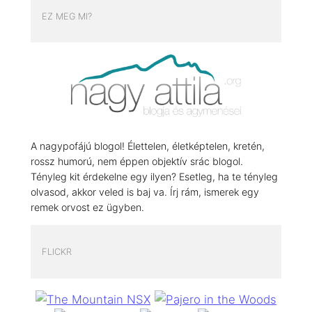
EZ MEG MI?
A nagypofájú blogol! Élettelen, életképtelen, kretén,
rossz humorú, nem éppen objektív srác blogol.
Tényleg kit érdekelne egy ilyen? Esetleg, ha te tényleg
olvasod, akkor veled is baj va. Írj rám, ismerek egy
remek orvost ez ügyben.
FLICKR