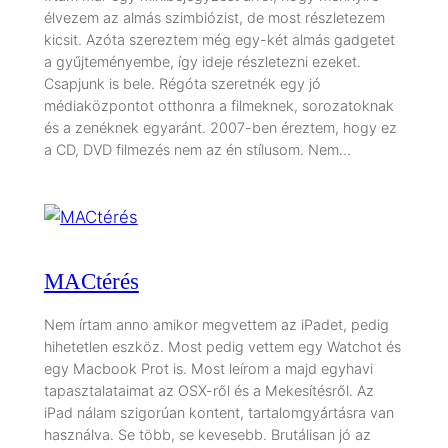
élvezem az almás szimbiózist, de most részletezem
kicsit. Azóta szereztem még egy-két almás gadgetet
a gyűjteményembe, így ideje részletezni ezeket.
Csapjunk is bele. Régóta szeretnék egy jó
médiaközpontot otthonra a filmeknek, sorozatoknak
és a zenéknek egyaránt. 2007-ben éreztem, hogy ez
a CD, DVD filmezés nem az én stílusom. Nem…
MACtérés
Nem írtam anno amikor megvettem az iPadet, pedig
hihetetlen eszköz. Most pedig vettem egy Watchot és
egy Macbook Prot is. Most leírom a majd egyhavi
tapasztalataimat az OSX-ről és a Mekesítésről. Az
iPad nálam szigorúan kontent, tartalomgyártásra van
használva. Se több, se kevesebb. Brutálisan jó az