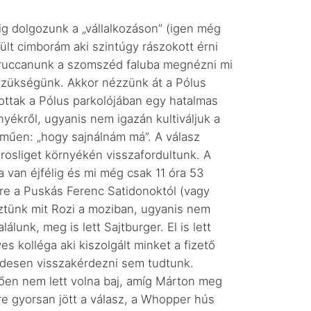
g dolgozunk a „vállalkozáson” (igen még
ült cimborám aki szintúgy rászokott érni
 átruccanunk a szomszéd faluba megnézni mi
 szükségünk. Akkor nézzünk át a Pólus
tottak a Pólus parkolójában egy hatalmas
nyékről, ugyanis nem igazán kultiváljuk a
elműen: „hogy sajnálnám má”. A válasz
Városliget környékén visszafordultunk. A
 van éjfélig és mi még csak 11 óra 53
sre a Puskás Ferenc Satidonoktól (vagy
ztünk mit Rozi a moziban, ugyanis nem
lunk, meg is lett Sajtburger. El is lett
s kolléga aki kiszolgált minket a fizető
endesen visszakérdezni sem tudtunk.
ően nem lett volna baj, amíg Márton meg
e gyorsan jött a válasz, a Whopper hús