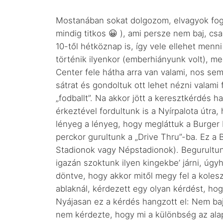
Mostanában sokat dolgozom, elvagyok fogl
mindig titkos 😀 ), ami persze nem baj, cs
10-től hétköznap is, így vele ellehet menn
történik ilyenkor (emberhiányunk volt), m
Center fele hátha arra van valami, nos sem
sátrat és gondoltuk ott lehet nézni valami
„fodballt”. Na akkor jött a keresztkérdés 
érkeztével fordultunk is a Nyírpalota útra,
lényeg a lényeg, hogy megláttuk a Burger 
perckor gurultunk a „Drive Thru”-ba. Ez a
Stadionok vagy Népstadionok). Begurultun
igazán szoktunk ilyen kingekbe’ járni, úgyh
döntve, hogy akkor mitől megy fel a kolesz
ablaknál, kérdezett egy olyan kérdést, ho
Nyájasan ez a kérdés hangzott el: Nem ba
nem kérdezte, hogy mi a különbség az ala