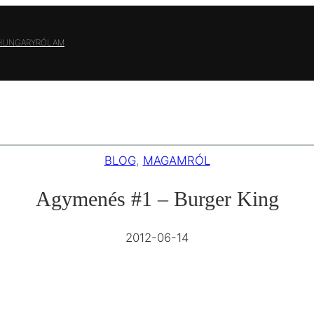
 HUNGARY
RÓLAM
BLOG
, 
MAGAMRÓL
Agymenés #1 – Burger King
2012-06-14