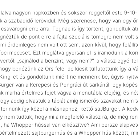
alva nagyon napközben és sokszor reggeltől este 9-10-i
ak a szabadidő lerövidül. Még szerencse, hogy van egy őr
i csavarogni erre arra. Tegnap is így történt, gondoltuk
egnéztük de pont erre a fajta szociális tömegre nem volt
mi érdemleges nem volt ott sem, azon kívül, hogy felállí
 foci meccset. Ezt meglátva gyorsan el is iramodunk a kör
havertől: „sajnálod a benzint, vagy nem?”, a válasz egyért
 hogy benézünk az Örs fele, de kicsit túlfutottunk így a 
King-et és gondoltunk miért ne mennénk be, úgyis nyitva
 Burger van a Kerepesi és Pongráci út sarkánál, egy köpé
k marha értelmes fejet vágva a menütábla elejéig, és né
ogy addig olvastuk a táblát amíg ismerős szavakat nem talá
terinünk így közel a másnaphoz, kettő saJBurger. A kedve
gy nem tudtuk, hogy mi a megfelelő válasz rá, de még r
j, ha Whopper hússal van elkészítve? Ami persze alapvet
pértelmezett sajtburgerhús és a Whopper hús között, mir