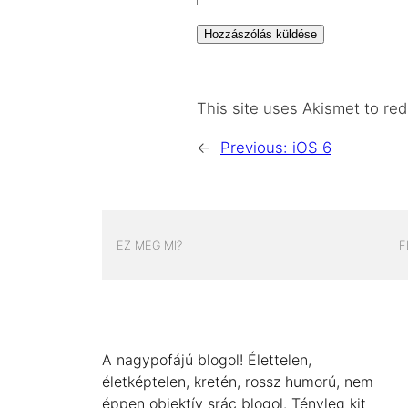
This site uses Akismet to r
←
Previous:
iOS 6
EZ MEG MI?
F
A nagypofájú blogol! Élettelen,
életképtelen, kretén, rossz humorú, nem
éppen objektív srác blogol. Tényleg kit