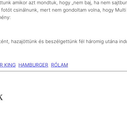
tottunk amikor azt mondtuk, hogy „nem baj, ha nem sajtb
fotót csinálnunk, mert nem gondoltam volna, hogy Multi 
mény:
nt, hazajöttünk és beszélgettünk fél háromig utána indu
R KING
HAMBURGER
RÓLAM
k