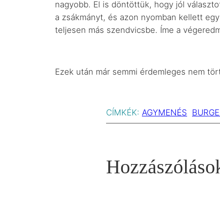
nagyobb. El is döntöttük, hogy jól válasz
a zsákmányt, és azon nyomban kellett egy 
teljesen más szendvicsbe. Íme a végered
Ezek után már semmi érdemleges nem törté
CÍMKÉK:
AGYMENÉS
BURGE
Hozzászóláso