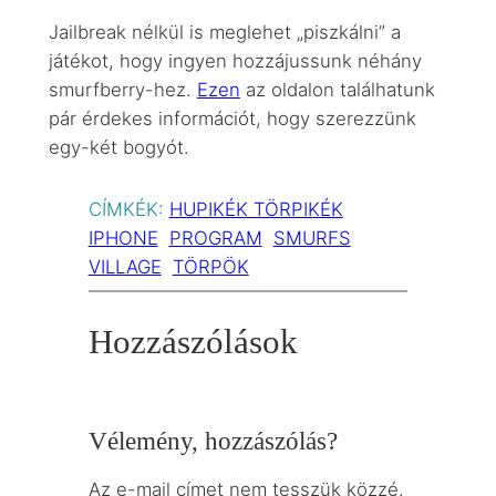
Jailbreak nélkül is meglehet „piszkálni” a
játékot, hogy ingyen hozzájussunk néhány
smurfberry-hez.
Ezen
az oldalon találhatunk
pár érdekes információt, hogy szerezzünk
egy-két bogyót.
CÍMKÉK:
HUPIKÉK TÖRPIKÉK
IPHONE
PROGRAM
SMURFS
VILLAGE
TÖRPÖK
Hozzászólások
Vélemény, hozzászólás?
Az e-mail címet nem tesszük közzé.