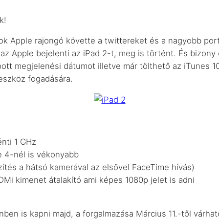
k!
sok Apple rajongó követte a twittereket és a nagyobb por
 az Apple bejelenti az iPad 2-t, meg is történt. És bizon
pott megjelenési dátumot illetve már tölthető az iTunes 10
 eszköz fogadására.
nti 1 GHz
e 4-nél is vékonyabb
ítés a hátsó kamerával az elsővel FaceTime hívás)
Mi kimenet átalakító ami képes 1080p jelet is adni
nben is kapni majd, a forgalmazása Március 11.-től várha