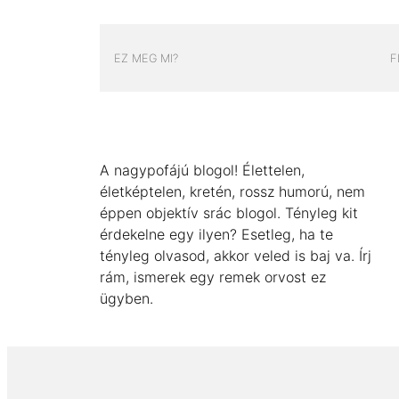
EZ MEG MI?
F
A nagypofájú blogol! Élettelen,
életképtelen, kretén, rossz humorú, nem
éppen objektív srác blogol. Tényleg kit
érdekelne egy ilyen? Esetleg, ha te
tényleg olvasod, akkor veled is baj va. Írj
rám, ismerek egy remek orvost ez
ügyben.