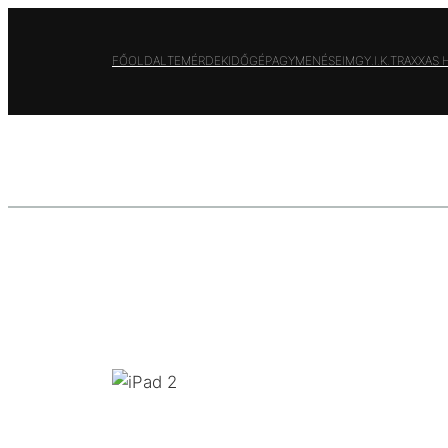
Ugrás
a
FŐOLDAL
TEMÉRDEK
IDŐGÉP
AGYMENÉSEIM
GY.I.K.
TRAXXAS
tartalomhoz