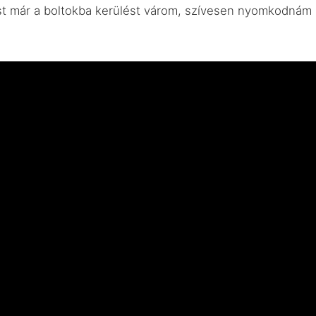
st már a boltokba kerülést várom, szívesen nyomkodnám m