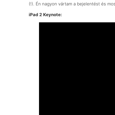
(!). Én nagyon vártam a bejelentést és mo
iPad 2 Keynote: