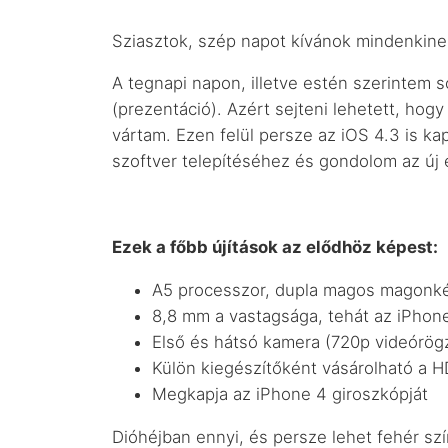
Sziasztok, szép napot kívánok mindenkine
A tegnapi napon, illetve estén szerintem 
(prezentáció). Azért sejteni lehetett, hogy
vártam. Ezen felül persze az iOS 4.3 is ka
szoftver telepítéséhez és gondolom az új
Ezek a főbb újítások az elődhöz képest:
A5 processzor, dupla magos magonké
8,8 mm a vastagsága, tehát az iPhon
Első és hátsó kamera (720p videórögz
Külön kiegészítőként vásárolható a HD
Megkapja az iPhone 4 giroszkópját
Dióhéjban ennyi, és persze lehet fehér szí