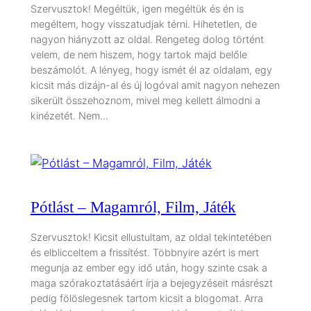
Szervusztok! Megéltük, igen megéltük és én is
megéltem, hogy visszatudjak térni. Hihetetlen, de
nagyon hiányzott az oldal. Rengeteg dolog történt
velem, de nem hiszem, hogy tartok majd belőle
beszámolót. A lényeg, hogy ismét él az oldalam, egy
kicsit más dizájn-al és új logóval amit nagyon nehezen
sikerült összehoznom, mivel meg kellett álmodni a
kinézetét. Nem…
Pótlást – Magamról, Film, Játék
Szervusztok! Kicsit ellustultam, az oldal tekintetében
és elblicceltem a frissítést. Többnyire azért is mert
megunja az ember egy idő után, hogy szinte csak a
maga szórakoztatásáért írja a bejegyzéseit másrészt
pedig fölöslegesnek tartom kicsit a blogomat. Arra