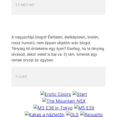
EZ MEG MI?
A nagypofájú blogol! Élettelen, életképtelen, kretén,
rossz humorú, nem éppen objektív srác blogol.
Tényleg kit érdekelne egy ilyen? Esetleg, ha te tényleg
olvasod, akkor veled is baj va. Írj rám, ismerek egy
remek orvost ez ügyben.
FLICKR