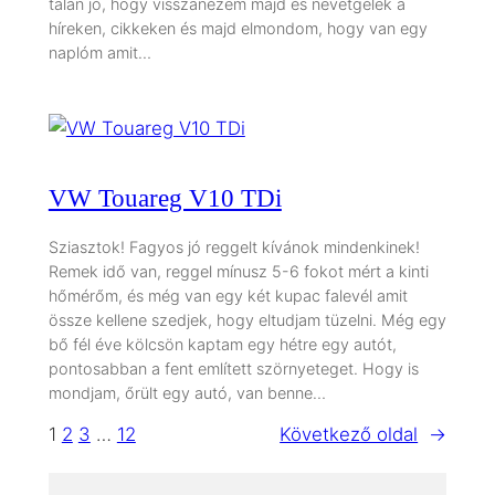
talán jó, hogy visszanézem majd és nevetgélek a
híreken, cikkeken és majd elmondom, hogy van egy
naplóm amit…
VW Touareg V10 TDi
Sziasztok! Fagyos jó reggelt kívánok mindenkinek!
Remek idő van, reggel mínusz 5-6 fokot mért a kinti
hőmérőm, és még van egy két kupac falevél amit
össze kellene szedjek, hogy eltudjam tüzelni. Még egy
bő fél éve kölcsön kaptam egy hétre egy autót,
pontosabban a fent említett szörnyeteget. Hogy is
mondjam, őrült egy autó, van benne…
1
2
3
…
12
Következő oldal
→