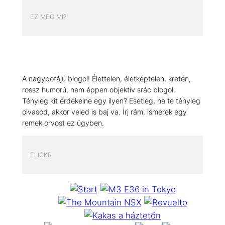
EZ MEG MI?
A nagypofájú blogol! Élettelen, életképtelen, kretén,
rossz humorú, nem éppen objektív srác blogol.
Tényleg kit érdekelne egy ilyen? Esetleg, ha te tényleg
olvasod, akkor veled is baj va. Írj rám, ismerek egy
remek orvost ez ügyben.
FLICKR