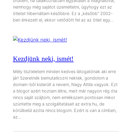
örültem, ha találkozhattam egyáltalán a világhálóval,
nemhogy még sajátot üzemeltetni, úgyhogy ezt az
ötletet hibernáltam későbbre. Ez a „később” 2002-
ben érkezett el, ekkor vetődött fel az az ötlet egy…
Kezdjünk neki, ismét!
Mély tiszteletem minden kedves látogatónak aki erre
jár! Szeretnék bemutatkozni nektek, gondolom a
domain-ből kiderült a nevem, Nagy Attila vagyok. Ezt
a blogot azért hoztam létre, mert már nagyon rég óta
nincs saját szájtom, nem emlékszem pontosan mikor
szüntette meg a szolgáltatásait az extra.hu, de
körülbelül azóta nincs blogom. Ezért is van a címben,
az…