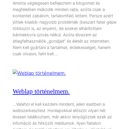
Amióta véglegesen befejeztem a blogomat és
megfelelően működik minden rajta, azóta csak a
kontentet zabálom, tartalomfaló lettem. Persze azért
jöttek kisebb-nagyobb problémák (beszart fater gépe
többször is, az enyém), de ezeket elhárítottam
bármekkora szívás nélkül. Azóta élvezem az
átlagfelhasználók „gondjait” és életét az interneten.
Nem kell gyártani a tartalmat, érdekességet, hanem
csak olvasni, falni kell.…
Weblap történelmem.
…Valahol el kell kezdeni mindent, jelen esetben a
webszerkesztest. Honlapokkal először olyan hét
évesen találkoztam, már akkor lenyűgöztek ezek az
infomáció és hírközlő médiumok. Ilyen fiatalon