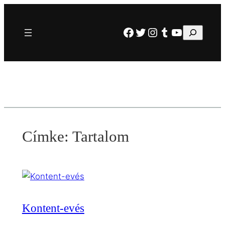
Ugrás
a
Facebook
Twitter
Instagram
Tumblr
YouTube
Keresés
tartalomhoz
Címke:
Tartalom
Kontent-evés