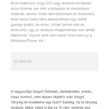
Arról vitatkozni, hogy iOS vagy Android körülbelül
annyi értelme van mint a kutyások és macskások
vitáknak, semmi. Soha nem bántottam az Androidot,
lehet házon belül néha eleresztettem egy-kettő
gyenge poént, de ennyi. Jónak tartom már az
Androidot, egy jó rendszer meglehetősen sok remek
telefonnal. Viszont amit nem tudok hova tenni az a
Windows Phone, kik…
EZ MEG MI?
A nagypofájú blogol! Élettelen, életképtelen, kretén,
rossz humorú, nem éppen objektív srác blogol.
Tényleg kit érdekelne egy ilyen? Esetleg, ha te tényleg
olvasod, akkor veled is baj va. Írj rám, ismerek egy