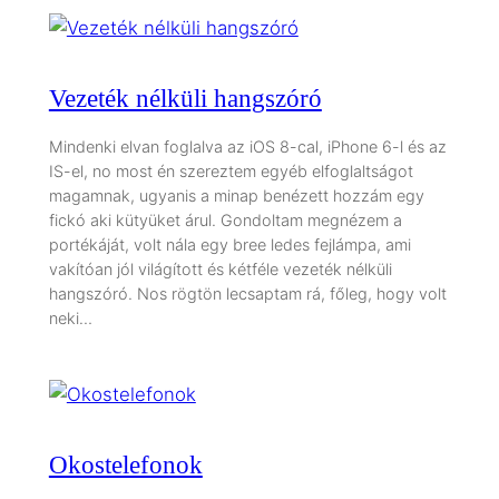
Vezeték nélküli hangszóró
Mindenki elvan foglalva az iOS 8-cal, iPhone 6-l és az
IS-el, no most én szereztem egyéb elfoglaltságot
magamnak, ugyanis a minap benézett hozzám egy
fickó aki kütyüket árul. Gondoltam megnézem a
portékáját, volt nála egy bree ledes fejlámpa, ami
vakítóan jól világított és kétféle vezeték nélküli
hangszóró. Nos rögtön lecsaptam rá, főleg, hogy volt
neki…
Okostelefonok