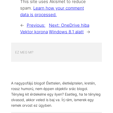
This site uses Akismet to reduce
spam.
Learn how your comment
data is processed.
←
Previous:
Next:
OneDrive hiba
Vektor korona
Windows 8.1 alatt
→
EZ MEG MI?
A nagypofájú blogol! Élettelen, életképtelen, kretén,
rossz humorú, nem éppen objektív srác blogol.
Tényleg kit érdekelne egy ilyen? Esetleg, ha te tényleg
olvasod, akkor veled is baj va. Írj rám, ismerek egy
remek orvost ez ügyben.