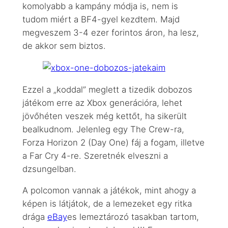
komolyabb a kampány módja is, nem is
tudom miért a BF4-gyel kezdtem. Majd
megveszem 3-4 ezer forintos áron, ha lesz,
de akkor sem biztos.
Ezzel a „koddal” meglett a tizedik dobozos
játékom erre az Xbox generációra, lehet
jövőhéten veszek még kettőt, ha sikerült
bealkudnom. Jelenleg egy The Crew-ra,
Forza Horizon 2 (Day One) fáj a fogam, illetve
a Far Cry 4-re. Szeretnék elveszni a
dzsungelban.
A polcomon vannak a játékok, mint ahogy a
képen is látjátok, de a lemezeket egy ritka
drága
eBay
es lemeztározó tasakban tartom,