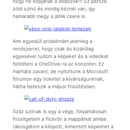
hogy ne kopjanak a dobozok!!! Ez persze
zöld színű és mindig kéznél van, így
hamarabb megy a játék csere is.
Ami egyedüli problémám jelenleg a
rendszerrel, hogy csak és kizárólag
egyesével tudom a képeket és a videókat
feltölteni a OneDrive-ra az konzolon. Ez
marhára zavaró, de nyitottunk a Microsoft
fórumon egy ticketet a kívánságunknak,
hátha beteszik a májusi frissítésben.
Száz szónak is egy a vége, folyamatosan
frissítgetem a flickrön a mappámat amibe
rakosgatom a kilopott, kimentett képeimet a