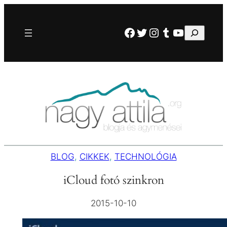
Ugrás
a
Facebook
Twitter
Instagram
Tumblr
YouTube
Keresés
tartalomhoz
BLOG
, 
CIKKEK
, 
TECHNOLÓGIA
iCloud fotó szinkron
2015-10-10