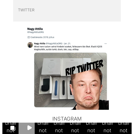
TWITTER
Thum
Thum
Thum
Thum
Thum
Thum
Thum
INSTAGRAM
bnail
bnail
bnail
bnail
bnail
bnail
bnail
not
not
not
not
not
not
not