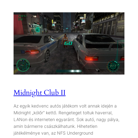
Midnight Club II
Az egyik kedvenc autós játékom volt annak idején a
Midnight „kólőr” kettő. Rengeteget toltuk haverral,
LANon és interneten egyaránt. Sok autó, nagy pálya,
amin bármerre császkálhatunk. Hihetetlen
játékélménye van, az NFS Underground