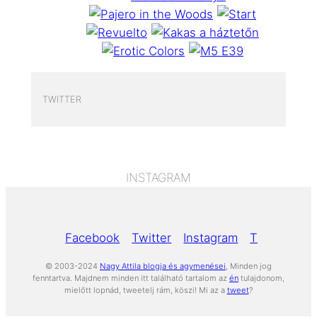
TWITTER
INSTAGRAM
Facebook
Twitter
Instagram
Tumblr
Yo
© 2003-2024
Nagy Attila blogja és agymenései
, Minden jog
fenntartva. Majdnem minden itt található tartalom az
én
tulajdonom,
mielőtt lopnád, tweetelj rám, köszi! Mi az a
tweet
?