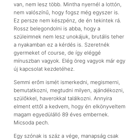
van, nem lesz több. Mintha nyernél a lottón,
nem valószínű, hogy fogsz még egyszer is.
Ez persze nem készpénz, de én tekintek rá.
Rossz belegondolni is abba, hogy a
szüleimnek nem lesz unokájuk, brutális teher
a nyakamban ez a kérdés is. Szeretnék
gyermeket of course, de így eléggé
mínuszban vagyok. Elég öreg vagyok már egy
új kapcsolat kezdetéhez.
Semmi erőm ismét ismerkedni, megismerni,
bemutatkozni, megtudni milyen, ajándékozni,
szülőkkel, haverokkal találkozni. Annyira
elment ettől a kedvem, hogy én elkönyveltem
magam egyedülálló 89 éves embernek.
Micsoda pech.
Egy szónak is száz a vége, manapság csak