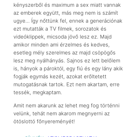
kényszerből és maximum a sex miatt vannak
az emberek együtt, más meg nem is számít
ugye… Így nőttünk fel, ennek a generációnak
ezt mutatták a TV filmek, sorozatok és
videóklippek, micsoda jövő lesz ez. Majd
amikor minden ami érzelmes és kedves,
esetleg mély szerelmes az majd csöpögős
lesz meg nyálhányás. Sajnos ez lett belőlem
is, hányok a pároktól, egy fiú és egy lány akik
fogják egymás kezét, azokat erőltetett
mutogatásnak tartok. Ezt nem akartam, erre
tessék, megkaptam.
Amit nem akarunk az lehet meg fog történni
velünk, tehát nem akarom megnyerni az
ötöslottó főnyereményét!