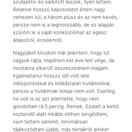
szubjektív és sarkított leszek, ilyen lettem.
Relatíve hosszú kapcsolatot éltem nagy
nehezen túl, a három plusz év az nem kevés,
persze nem is a leghosszabb, de ez alapján
szűröm le a saját konklúziómat az egész
állapotról, érzelemről.
Nagyjából kitudom már jelenteni, hogy túl
vagyok rajta, majdnem két éve lett vége, de
mostanra sikerült összeszednem magam.
Irgalmatlanul hosszú idő volt tele
mélypontokkal és kilátástalan hullámokkal,
persze a hullámnak teteje nem volt. Esetleg,
ha volt is az azt jelentette, hogy nem
gondoltam rá 5 percig. Remek. Ezalatt a kettő
esztendő alatt inkább otthon tengődtem,
nem tettem semmit, minimálisan
tájékozódtam újabb, más témákról amiket