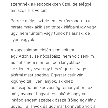
szeretnék a későbbiekben űzni, de eléggé
antiszociális voltam.
Persze mély tiszteletem és köszönetem a
barátaimnak akik segítettek kilábalni így vagy
úgy, nem tűntem vagy tűnök hálásnak, de
ilyen vagyok.
A kapcsolatom elején sem voltam
egy Adonis, se nőcsábász, nem volt senkim
és soha nem mentem oda lányokhoz
kezdeményezve egy beszélgetést vagy
akármi mást esetleg. Egyszer csúnyán
kigúnyoltak ilyen lányok, akikhez
odacsapódtam kedvesség reményében, ez
mély nyomot hagyott és inkább hagytam.
Inkább engem szedtek össze (főleg egy lány,
ugye…) a lányok és úgy már könnyebb volt a