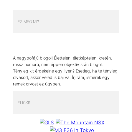
EZ MEG MI?
A nagypofájú blogol! Élettelen, életképtelen, kretén,
rossz humorú, nem éppen objektív srác blogol.
Tényleg kit érdekelne egy ilyen? Esetleg, ha te tényleg
olvasod, akkor veled is baj va. Írj rám, ismerek egy
remek orvost ez ügyben.
FLICKR