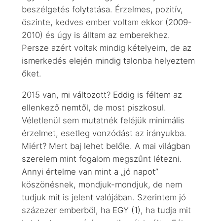
beszélgetés folytatása. Érzelmes, pozitív,
őszinte, kedves ember voltam ekkor (2009-
2010) és úgy is álltam az emberekhez.
Persze azért voltak mindig kételyeim, de az
ismerkedés elején mindig talonba helyeztem
őket.
2015 van, mi változott? Eddig is féltem az
ellenkező nemtől, de most piszkosul.
Véletlenül sem mutatnék feléjük minimális
érzelmet, esetleg vonzódást az irányukba.
Miért? Mert baj lehet belőle. A mai világban
szerelem mint fogalom megszűnt létezni.
Annyi értelme van mint a „jó napot”
köszönésnek, mondjuk-mondjuk, de nem
tudjuk mit is jelent valójában. Szerintem jó
százezer emberből, ha EGY (1), ha tudja mit