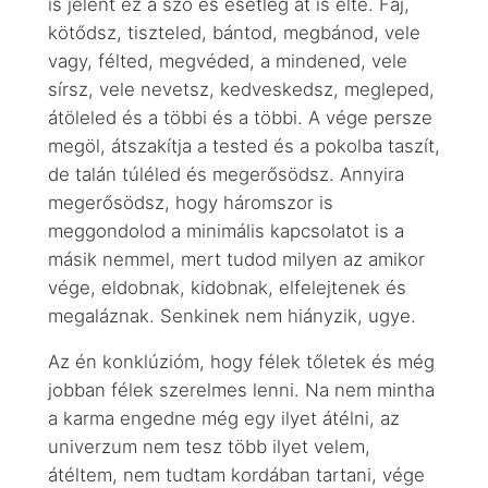
is jelent ez a szó és esetleg át is élte. Fáj,
kötődsz, tiszteled, bántod, megbánod, vele
vagy, félted, megvéded, a mindened, vele
sírsz, vele nevetsz, kedveskedsz, megleped,
átöleled és a többi és a többi. A vége persze
megöl, átszakítja a tested és a pokolba taszít,
de talán túléled és megerősödsz. Annyira
megerősödsz, hogy háromszor is
meggondolod a minimális kapcsolatot is a
másik nemmel, mert tudod milyen az amikor
vége, eldobnak, kidobnak, elfelejtenek és
megaláznak. Senkinek nem hiányzik, ugye.
Az én konklúzióm, hogy félek tőletek és még
jobban félek szerelmes lenni. Na nem mintha
a karma engedne még egy ilyet átélni, az
univerzum nem tesz több ilyet velem,
átéltem, nem tudtam kordában tartani, vége