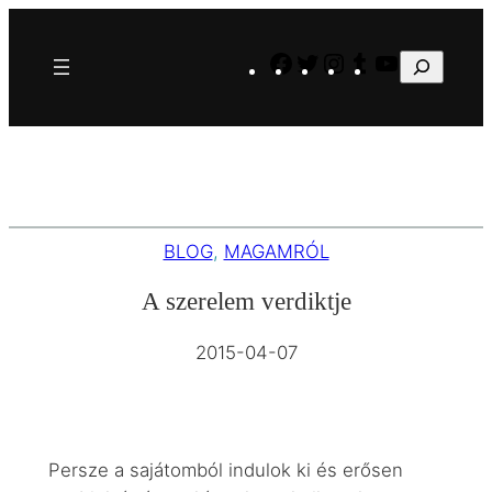
Ugrás
a
Facebook
Twitter
Instagram
Tumblr
YouTube
Keresés
tartalomhoz
BLOG
, 
MAGAMRÓL
A szerelem verdiktje
2015-04-07
Persze a sajátomból indulok ki és erősen