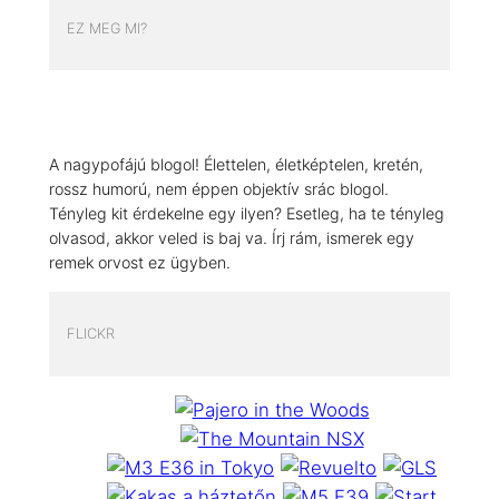
EZ MEG MI?
A nagypofájú blogol! Élettelen, életképtelen, kretén,
rossz humorú, nem éppen objektív srác blogol.
Tényleg kit érdekelne egy ilyen? Esetleg, ha te tényleg
olvasod, akkor veled is baj va. Írj rám, ismerek egy
remek orvost ez ügyben.
FLICKR