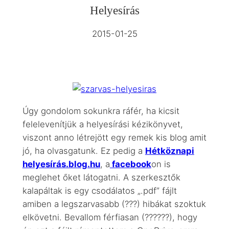
Helyesírás
2015-01-25
Úgy gondolom sokunkra ráfér, ha kicsit
felelevenítjük a helyesírási kézikönyvet,
viszont anno létrejött egy remek kis blog amit
jó, ha olvasgatunk. Ez pedig a
Hétköznapi
helyesírás.blog.hu
, a
facebook
on is
meglehet őket látogatni. A szerkesztők
kalapáltak is egy csodálatos „.pdf” fájlt
amiben a legszarvasabb (???) hibákat szoktuk
elkövetni. Bevallom férfiasan (??????), hogy