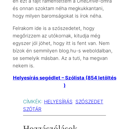
én ezt a fájlt rámentettem a
OneDrive
-omra
és onnan szoktam néha megkukkantani,
hogy milyen baromságokat is írok néha.
Felrakom ide is a szószedetet, hogy
megőrizzem az utókornak, kitudja még
egyszer jól jöhet, hogy itt is fent van. Nem
bízok én semmilyen blog.hu-s weboldalban,
se semelyik másban. Az a tuti, ha megvan
nekem is.
Helyesírás segédlet – Szólista (854 letöltés
)
CÍMKÉK:
HELYESÍRÁS
SZÓSZEDET
SZÓTÁR
Hozzászólások