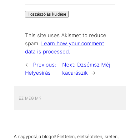
This site uses Akismet to reduce
spam.
Learn how your comment
data is processed.
←
Previous:
Next:
Dzsémsz Méj
Helyesírás
kacarászik
→
EZ MEG MI?
A nagypofájú blogol! Élettelen, életképtelen, kretén,