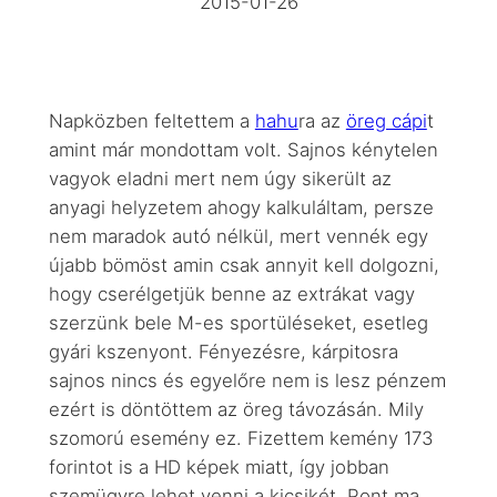
2015-01-26
Napközben feltettem a
hahu
ra az
öreg cápi
t
amint már mondottam volt. Sajnos kénytelen
vagyok eladni mert nem úgy sikerült az
anyagi helyzetem ahogy kalkuláltam, persze
nem maradok autó nélkül, mert vennék egy
újabb bömöst amin csak annyit kell dolgozni,
hogy cserélgetjük benne az extrákat vagy
szerzünk bele M-es sportüléseket, esetleg
gyári kszenyont. Fényezésre, kárpitosra
sajnos nincs és egyelőre nem is lesz pénzem
ezért is döntöttem az öreg távozásán. Mily
szomorú esemény ez. Fizettem kemény 173
forintot is a HD képek miatt, így jobban
szemügyre lehet venni a kicsikét. Pont ma