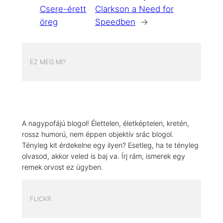
Csere-érett
Clarkson a Need for
öreg
Speedben
→
EZ MEG MI?
A nagypofájú blogol! Élettelen, életképtelen, kretén,
rossz humorú, nem éppen objektív srác blogol.
Tényleg kit érdekelne egy ilyen? Esetleg, ha te tényleg
olvasod, akkor veled is baj va. Írj rám, ismerek egy
remek orvost ez ügyben.
FLICKR