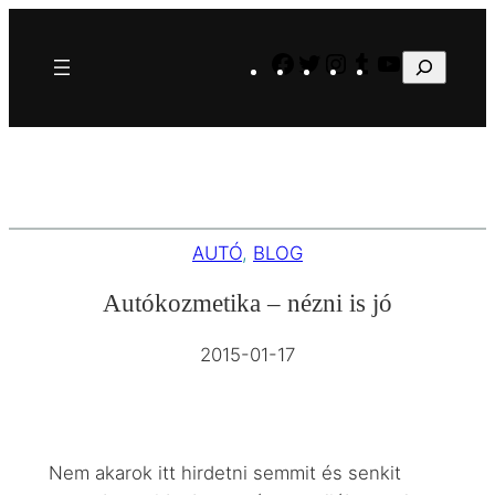
Ugrás
a
Facebook
Twitter
Instagram
Tumblr
YouTube
Keresés
tartalomhoz
AUTÓ
, 
BLOG
Autókozmetika – nézni is jó
2015-01-17
Nem akarok itt hirdetni semmit és senkit