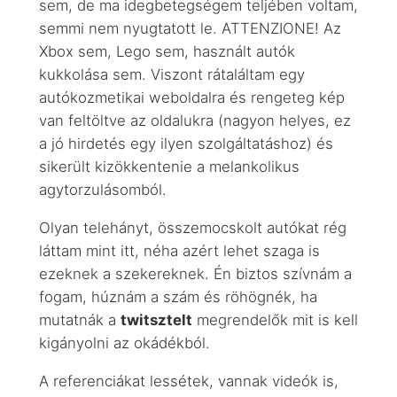
sem, de ma idegbetegségem teljében voltam,
semmi nem nyugtatott le. ATTENZIONE! Az
Xbox sem, Lego sem, használt autók
kukkolása sem. Viszont rátaláltam egy
autókozmetikai weboldalra és rengeteg kép
van feltöltve az oldalukra (nagyon helyes, ez
a jó hirdetés egy ilyen szolgáltatáshoz) és
sikerült kizökkentenie a melankolikus
agytorzulásomból.
Olyan telehányt, összemocskolt autókat rég
láttam mint itt, néha azért lehet szaga is
ezeknek a szekereknek. Én biztos szívnám a
fogam, húznám a szám és röhögnék, ha
mutatnák a
twitsztelt
megrendelők mit is kell
kigányolni az okádékból.
A referenciákat lessétek, vannak videók is,