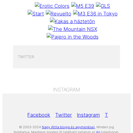
TWITTER
INSTAGRAM
Facebook
Twitter
Instagram
Tumblr
Yo
© 2003-2024
Nagy Attila blogja és agymenései
, Minden jog
fenntartva. Majdnem minden itt található tartalom az
én
tulajdonom,