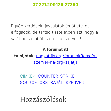
37.221.209.129:27350
Egyéb kérdések, javaslatok és ötleteket
elfogadok, de tartsd tiszteletben azt, hogy a
saját pénzemből fizetem a szervert!
A fórumot itt
találjátok
:
nagyattila.org/forumok/tema/a-
szerver-na-org-sajatja
CÍMKÉK:
COUNTER-STRIKE
SOURCE
CSS
SAJÁT
SZERVER
Hozzászólások