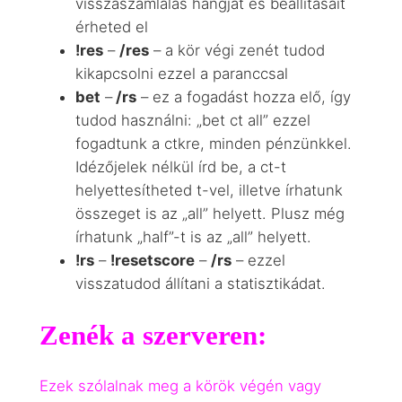
visszaszámlálás hangját és beállításait
érheted el
!res
–
/res
– a kör végi zenét tudod
kikapcsolni ezzel a paranccsal
bet
–
/rs
– ez a fogadást hozza elő, így
tudod használni: „bet ct all” ezzel
fogadtunk a ctkre, minden pénzünkkel.
Idézőjelek nélkül írd be, a ct-t
helyettesítheted t-vel, illetve írhatunk
összeget is az „all” helyett. Plusz még
írhatunk „half”-t is az „all” helyett.
!rs
–
!resetscore
–
/rs
– ezzel
visszatudod állítani a statisztikádat.
Zenék a szerveren:
Ezek szólalnak meg a körök végén vagy