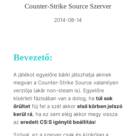
Counter-Strike Source Szerver
2014-08-14
Bevezető:
A játékot egyelőre bárki játszhatja akinek
megvan a Counter-Strike Source valamilyen
verziója (akár non-steam is). Egyelőre
kísérleti fázisában van a dolog, ha
túl sok
őrültet
fúj fel a szél akkor
első körben jelszó
kerül rá
, ha ez sem elég akkor megy vissza
az
eredeti CS:S igénylő beállítás
!
Szóval, ez a szerver csak és kizárólag a