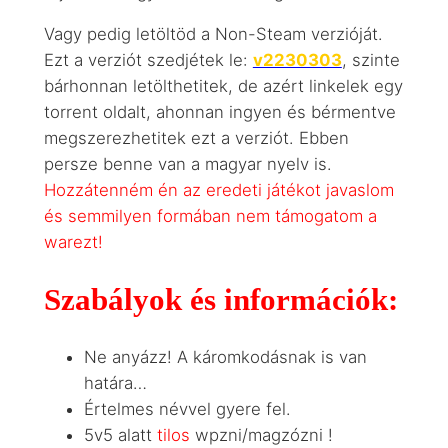
Vagy pedig letöltöd a Non-Steam verzióját.
Ezt a verziót szedjétek le:
v2230303
, szinte
bárhonnan letölthetitek, de azért linkelek egy
torrent oldalt, ahonnan ingyen és bérmentve
megszerezhetitek ezt a verziót. Ebben
persze benne van a magyar nyelv is.
Hozzátenném én az eredeti játékot javaslom
és semmilyen formában nem támogatom a
warezt!
Szabályok és információk:
Ne anyázz! A káromkodásnak is van
határa…
Értelmes névvel gyere fel.
5v5 alatt
tilos
wpzni/magzózni !