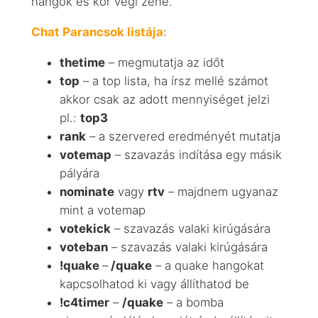
hangok és kör végi zene.
Chat Parancsok listája
:
thetime
– megmutatja az időt
top
– a top lista, ha írsz mellé számot
akkor csak az adott mennyiséget jelzi
pl.:
top3
rank
– a szervered eredményét mutatja
votemap
– szavazás indítása egy másik
pályára
nominate
vagy
rtv
– majdnem ugyanaz
mint a votemap
votekick
– szavazás valaki kirúgására
voteban
– szavazás valaki kirúgására
!quake
–
/quake
– a quake hangokat
kapcsolhatod ki vagy állíthatod be
!c4timer
–
/quake
– a bomba