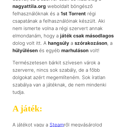
nagyattila.org
weboldalt böngésző
felhasználóknak és a
1st Torrent
régi
csapatának a felhasználóinak készült. Aki
nem ismerte volna a régi szervert annak
elmondanám, hogy a
játék csak másodlagos
dolog volt itt. A
hangsúly
a
szórakozáson
, a
hülyülésen
és egyéb
marhuláson
volt!
Természetesen bárkit szívesen várok a
szerverre, nincs sok szabály, de a főbb
dolgokat azért megemlíteném. Sok íratlan
szabálya van a játéknak, de nem mindenki
tudja.
A játék:
A játékot vagy a
Steam
ről megvásárolod