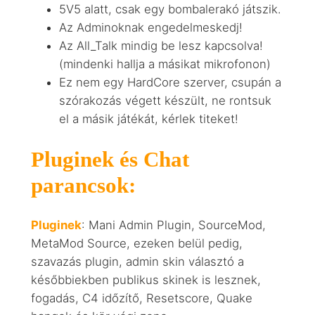
5V5 alatt, csak egy bombalerakó játszik.
Az Adminoknak engedelmeskedj!
Az All_Talk mindig be lesz kapcsolva!
(mindenki hallja a másikat mikrofonon)
Ez nem egy HardCore szerver, csupán a
szórakozás végett készült, ne rontsuk
el a másik játékát, kérlek titeket!
Pluginek és Chat
parancsok:
Pluginek
: Mani Admin Plugin, SourceMod,
MetaMod Source, ezeken belül pedig,
szavazás plugin, admin skin választó a
későbbiekben publikus skinek is lesznek,
fogadás, C4 időzítő, Resetscore, Quake