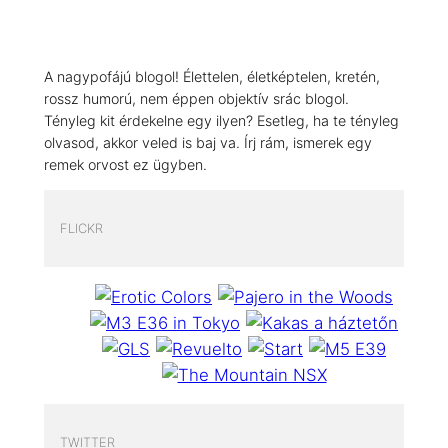
A nagypofájú blogol! Élettelen, életképtelen, kretén,
rossz humorú, nem éppen objektív srác blogol.
Tényleg kit érdekelne egy ilyen? Esetleg, ha te tényleg
olvasod, akkor veled is baj va. Írj rám, ismerek egy
remek orvost ez ügyben.
FLICKR
TWITTER