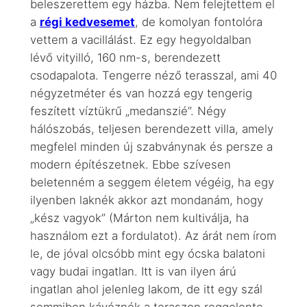
beleszerettem egy házba. Nem felejtettem el
a
régi kedvesemet
, de komolyan fontolóra
vettem a vacillálást. Ez egy hegyoldalban
lévő vityilló, 160 nm-s, berendezett
csodapalota. Tengerre néző terasszal, ami 40
négyzetméter és van hozzá egy tengerig
feszített víztükrű „medanszié”. Négy
hálószobás, teljesen berendezett villa, amely
megfelel minden új szabványnak és persze a
modern építészetnek. Ebbe szívesen
beletenném a seggem életem végéig, ha egy
ilyenben laknék akkor azt mondanám, hogy
„kész vagyok” (Márton nem kultiválja, ha
használom ezt a fordulatot). Az árát nem írom
le, de jóval olcsóbb mint egy ócska balatoni
vagy budai ingatlan. Itt is van ilyen árú
ingatlan ahol jelenleg lakom, de itt egy szál