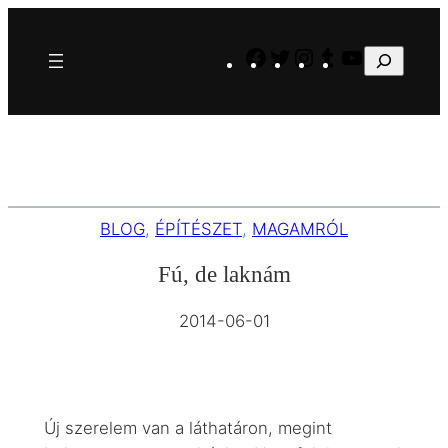
Ugrás
a
Facebook
Twitter
Instagram
Tumblr
YouTube
Keresés
tartalomhoz
BLOG
, 
ÉPÍTÉSZET
, 
MAGAMRÓL
Fú, de laknám
2014-06-01
Új szerelem van a láthatáron, megint