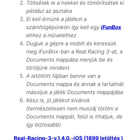
Töltsétek le a hekket és tömörítsétek ki
például az asztalra
El kell érnünk a játékot a
számítógépünkön így kell egy
iFunBox
ehhez a művelethez
Dugjuk a gépre a mobilt és keressük
meg iFunBox-ban a Real Racing 3-at, a
Documents mappába menjük be és
töröljünk mindent
A letöltött fájlban benne van a
Documents mappa és annak a tartalmát
másoljuk a játék Documents mappájába
Kész is, jó játékot kívánok
(természetesen nem muszáj törölni a
Documents mappát, felül is írhatjuk, de
így biztosabb)
Real-Racing-3-v.1.4.0.-iOS (1899 letöltés )