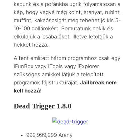
kapunk és a pofánkba ugrik folyamatosan a
kép, hogy vegyé még koint, aranyat, rubint,
muffint, kakaóscsigát meg tehenet jó kis 5-
10-100 dollárokért. Bemutatunk nekik és
elküldjük a ‘csába őket, illetve letöltjük a
hekket hozzá.
A fent említett három programhoz csak egy
iFunBox vagy iTools vagy iExplorer
szükséges amikkel látjuk a telepített
programok fájlstruktúráját.
Jailbreak nem
kell hozzá!
Dead Trigger 1.8.0
999,999,999 Arany