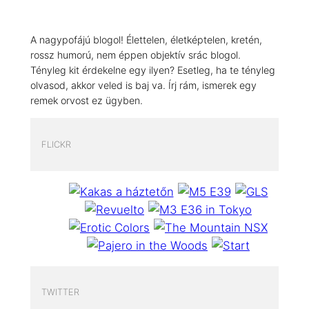
A nagypofájú blogol! Élettelen, életképtelen, kretén,
rossz humorú, nem éppen objektív srác blogol.
Tényleg kit érdekelne egy ilyen? Esetleg, ha te tényleg
olvasod, akkor veled is baj va. Írj rám, ismerek egy
remek orvost ez ügyben.
FLICKR
TWITTER