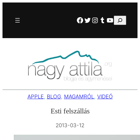
Ugrás
a
Facebook
Twitter
Instagram
Tumblr
YouTube
Keresés
tartalomhoz
APPLE
, 
BLOG
, 
MAGAMRÓL
, 
VIDEÓ
Esti felszállás
2013-03-12