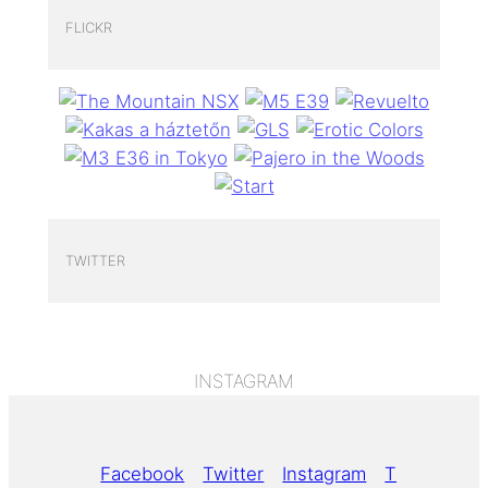
FLICKR
TWITTER
INSTAGRAM
Facebook
Twitter
Instagram
Tumblr
Yo