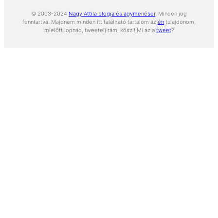
© 2003-2024
Nagy Attila blogja és agymenései
, Minden jog
fenntartva. Majdnem minden itt található tartalom az
én
tulajdonom,
mielőtt lopnád, tweetelj rám, köszi! Mi az a
tweet
?