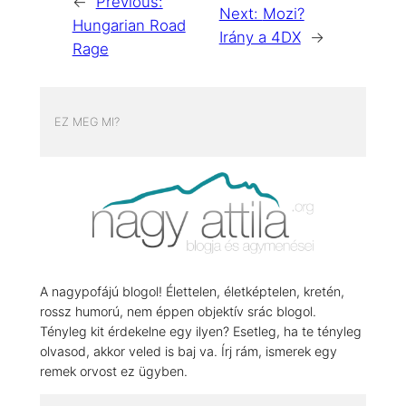
←
Previous:
Next:
Mozi?
Hungarian Road
Irány a 4DX
→
Rage
EZ MEG MI?
A nagypofájú blogol! Élettelen, életképtelen, kretén,
rossz humorú, nem éppen objektív srác blogol.
Tényleg kit érdekelne egy ilyen? Esetleg, ha te tényleg
olvasod, akkor veled is baj va. Írj rám, ismerek egy
remek orvost ez ügyben.