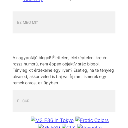
EZ MEG MI?
A nagypofájú blogol! Élettelen, életképtelen, kretén,
rossz humorú, nem éppen objektív srác blogol.
Tényleg kit érdekelne egy ilyen? Esetleg, ha te tényleg
olvasod, akkor veled is baj va. Írj rám, ismerek egy
remek orvost ez ügyben.
FLICKR