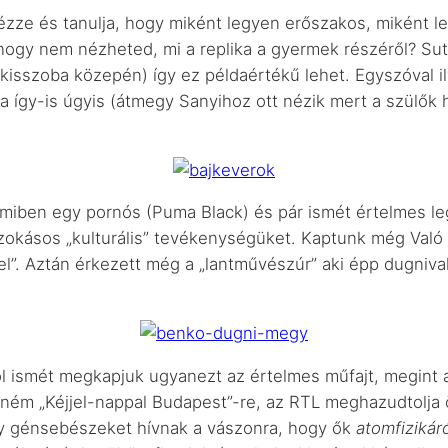
zze és tanulja, hogy miként legyen erőszakos, miként l
, hogy nem nézheted, mi a replika a gyermek részéről? Su
 kisszoba közepén) így ez példaértékű lehet. Egyszóval i
gja így-is úgyis (átmegy Sanyihoz ott nézik mert a szülők
miben egy pornós (Puma Black) és pár ismét értelmes le
zokásos „kulturális” tevékenységüket. Kaptunk még Való V
el”. Aztán érkezett még a „lantművészúr” aki épp dugniva
 ismét megkapjuk ugyanezt az értelmes műfajt, megint a
ném „Kéjjel-nappal Budapest”-re, az RTL meghazudtolja
gy génsebészeket hívnak a vászonra, hogy ők
atomfizikár