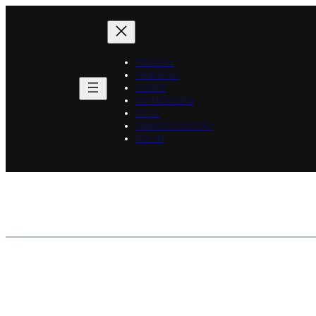
Ugrás
a
tartalomhoz
FŐOLDAL
TEMÉRDEK
IDŐGÉP
AGYMENÉSEIM
GY.I.K.
TRAXXAS HUNGARY
RÓLAM