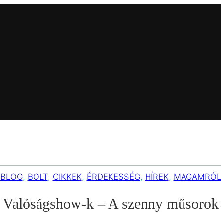
BLOG
, 
BOLT
, 
CIKKEK
, 
ÉRDEKESSÉG
, 
HÍREK
, 
MAGAMRÓL
Valóságshow-k – A szenny műsorok