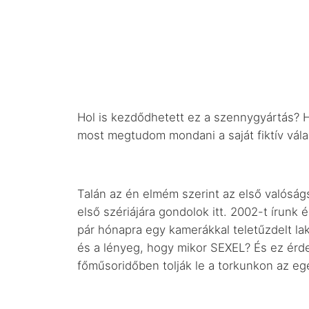
Hol is kezdődhetett ez a szennygyártás? 
most megtudom mondani a saját fiktív vál
Talán az én elmém szerint az első valósá
első szériájára gondolok itt. 2002-t írunk
pár hónapra egy kamerákkal teletűzdelt lak
és a lényeg, hogy mikor SEXEL? És ez érdek
főműsoridőben tolják le a torkunkon az e