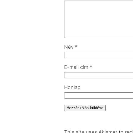
Név
*
E-mail cím
*
Honlap
This site uses Akismet to r