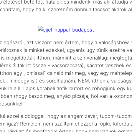
letévét betöltött fiatalok és mindenki más aki áttudja ve
ondtam, hogy ha ki szeretném dobni a taccsot akarok akk
z egészről, azt viszont nem értem, hogy a valóságshow mi
látoznak is minket ezekkel, ugyanis úgy tűnik ezekre van
s megoldották itthon, mármint a színvonalilag: megfogt
ek álltak itt össze – vacsoracsata), kacatot vesznek és
itthon egy „lomissal” csináld már meg, vagy egy méhtelep
el… mindegy is.) és sorolhatnám. NEM, itthon a valóságs
 le a II. Lajos korabeli antik bútort és röhögjünk egy k
bben (hogy baszd meg, anyád picsája, hol van a kotonom
edésünkkel.
l ezzel a dologgal, hogy ez engem zavar, tudom-tudom
m igaz? Remélem nem szálltam el ezzel a röpke kifordulá
ér egy „lájkkal” és megfogom érteni, hogy nem vagyok eg