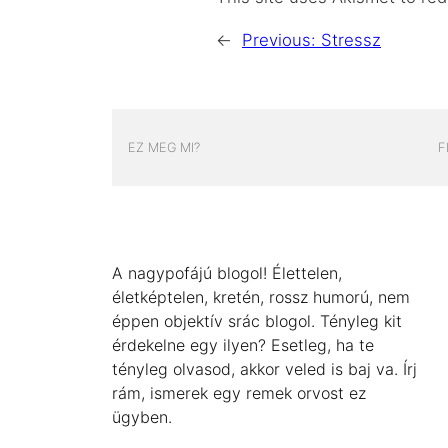
←
Previous:
Stressz
EZ MEG MI?
F
A nagypofájú blogol! Élettelen,
életképtelen, kretén, rossz humorú, nem
éppen objektív srác blogol. Tényleg kit
érdekelne egy ilyen? Esetleg, ha te
tényleg olvasod, akkor veled is baj va. Írj
rám, ismerek egy remek orvost ez
ügyben.