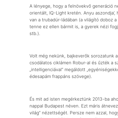
A lényege, hogy a felnövekvő generáció né
orientált, IQ-Light kretén. Anyu aszondja’
van a trubadúr-ládában (a világító doboz a
tenne ez ellen bármit is, a gyerek nézi fo
stb.).
Volt még nekünk, bajkeverők sorozatunk a
csodálatos ciklámen Robur-al és űzték a s
„intelligenciával” megáldott „egyéniségekk
édesapám frappáns szövege).
És mit ad isten megérkeztünk 2013-ba ahol
nappal Budapest néven. Ezt máris átnevez
világ” nézettségét. Persze nem azzal, ho