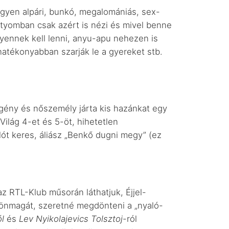
egyen alpári, bunkó, megalomániás, sex-
ttyomban csak azért is nézi és mivel benne
lyennek kell lenni, anyu-apu nehezen is
 hatékonyabban szarják le a gyereket stb.
gény és nőszemély járta kis hazánkat egy
ilág 4-et és 5-öt, hihetetlen
lót keres, áliász „Benkő dugni megy” (ez
z RTL-Klub műsorán láthatjuk, Éjjel-
 önmagát, szeretné megdönteni a „nyaló-
ól
és
Lev Nyikolajevics Tolsztoj
-ról