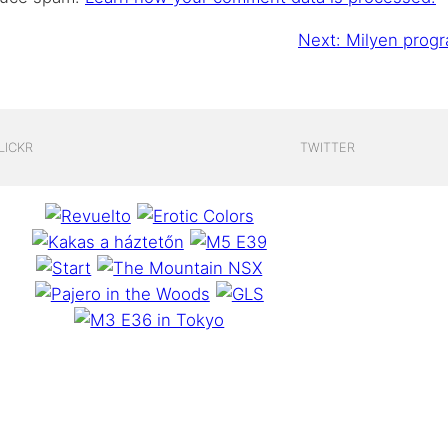
Next:
Milyen progr
LICKR
TWITTER