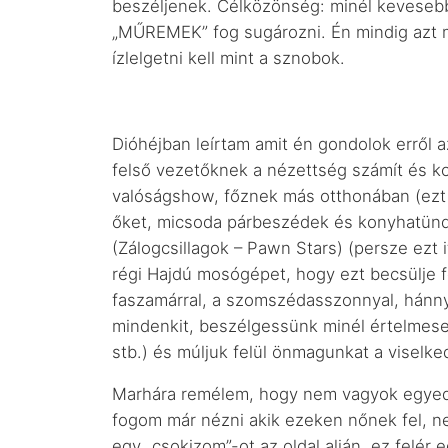
beszéljenek. Célközönség: minél kevesebb é
„MŰREMEK” fog sugározni. Én mindig azt m
ízlelgetni kell mint a sznobok.
Dióhéjban leírtam amit én gondolok erről a
felső vezetőknek a nézettség számít és kor
valóságshow, főznek más otthonában (ezt i
őket, micsoda párbeszédek és konyhatündér
(Zálogcsillagok – Pawn Stars) (persze ezt 
régi Hajdú mosógépet, hogy ezt becsülje f
faszamárral, a szomszédasszonnyal, hánnyuk
mindenkit, beszélgessünk minél értelmese
stb.) és múljuk felül önmagunkat a viselk
Marhára remélem, hogy nem vagyok egyedü
fogom már nézni akik ezeken nőnek fel, ne
egy „csokizom”-ot az oldal alján, ez fel