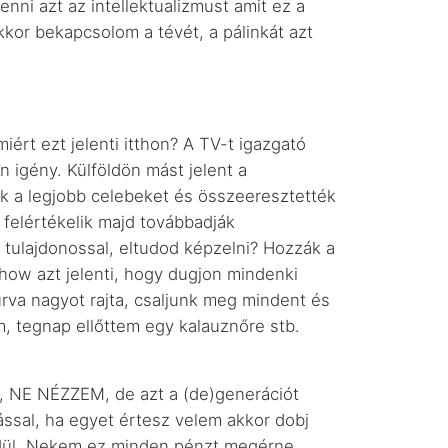
nni azt az intellektualizmust amit ez a
or bekapcsolom a tévét, a pálinkát azt
ért ezt jelenti itthon? A TV-t igazgató
 igény. Külföldön mást jelent a
ák a legjobb celebeket és összeeresztették
 felértékelik majd továbbadják
 tulajdonossal, eltudod képzelni? Hozzák a
how azt jelenti, hogy dugjon mindenki
urva nagyot rajta, csaljunk meg mindent és
, tegnap ellőttem egy kalauznőre stb.
, NE NÉZZEM, de azt a (de)generációt
ssal, ha egyet értesz velem akkor dobj
yedül. Nekem ez minden pénzt megérne,