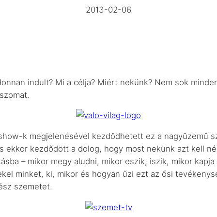
2013-02-06
Honnan indult? Mi a célja? Miért nekünk? Nem sok minden
aszomat.
gshow-k megjelenésével kezdődhetett ez a nagyüzemű sze
 és ekkor kezdődött a dolog, hogy most nekünk azt kell n
ásba – mikor megy aludni, mikor eszik, iszik, mikor kapja
el minket, ki, mikor és hogyan űzi ezt az ősi tevékenysé
gész szemetet.