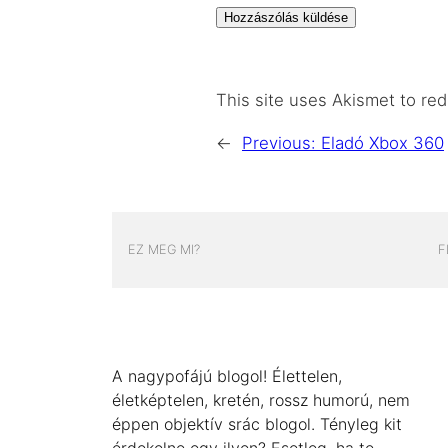
This site uses Akismet to r
←
Previous:
Eladó Xbox 360
EZ MEG MI?
F
A nagypofájú blogol! Élettelen,
életképtelen, kretén, rossz humorú, nem
éppen objektív srác blogol. Tényleg kit
érdekelne egy ilyen? Esetleg, ha te