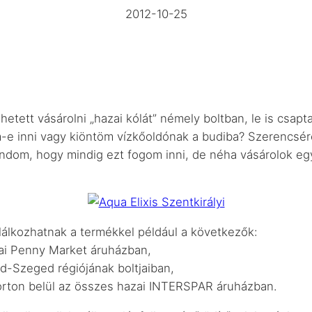
2012-10-25
tett vásárolni „hazai kólát” némely boltban, le is csapta
e inni vagy kiöntöm vízkőoldónak a budiba? Szerencsére b
ondom, hogy mindig ezt fogom inni, de néha vásárolok egy
alálkozhatnak a termékkel például a következők:
zai Penny Market áruházban,
d-Szeged régiójának boltjaiban,
orton belül az összes hazai INTERSPAR áruházban.