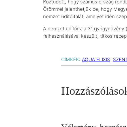
Köztudott, hogy számos ország rendelk
Örömmel jelenthetjük be, hogy Magya
nemzet üdítőitalát, amelyet idén sze
A nemzet üdítőitala 31 gyógynövény (p
felhasználásával készült, titkos recep
CÍMKÉK:
AQUA ELIXIS
SZENT
Hozzászóláso