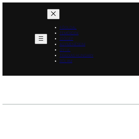
Ugrás
a
tartalomhoz
FŐOLDAL
TEMÉRDEK
IDŐGÉP
AGYMENÉSEIM
GY.I.K.
TRAXXAS HUNGARY
RÓLAM