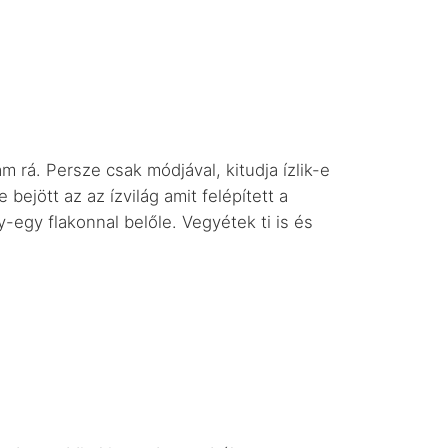
m rá. Persze csak módjával, kitudja ízlik-e
ejött az az ízvilág amit felépített a
-egy flakonnal belőle. Vegyétek ti is és