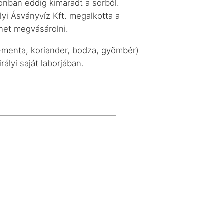
zonban eddig kimaradt a sorból.
yi Ásványvíz Kft. megalkotta a
ehet megvásárolni.
s-menta, koriander, bodza, gyömbér)
ályi saját laborjában.