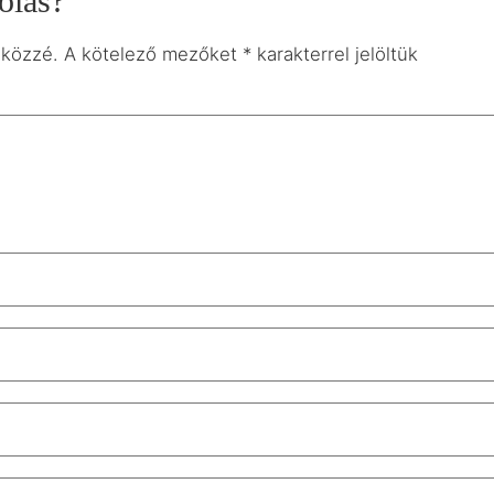
ólás?
 közzé.
A kötelező mezőket
*
karakterrel jelöltük