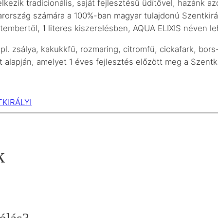
ezik tradicionális, saját fejlesztésű üdítővel, hazánk a
rország számára a 100%-ban magyar tulajdonú Szentkirál
ptembertől, 1 literes kiszerelésben, AQUA ELIXIS néven l
l. zsálya, kakukkfű, rozmaring, citromfű, cickafark, bor
t alapján, amelyet 1 éves fejlesztés előzött meg a Szentkir
KIRÁLYI
k