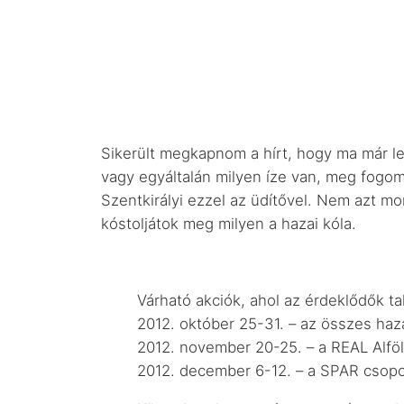
Sikerült megkapnom a hírt, hogy ma már lehe
vagy egyáltalán milyen íze van, meg fogom-
Szentkirályi ezzel az üdítővel. Nem azt m
kóstoljátok meg milyen a hazai kóla.
Várható akciók, ahol az érdeklődők t
2012. október 25-31. – az összes ha
2012. november 20-25. – a REAL Alföl
2012. december 6-12. – a SPAR csop