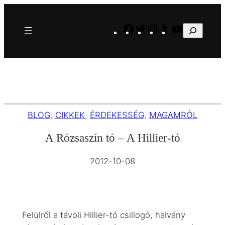
Ugrás
a
Facebook
Twitter
Instagram
Tumblr
YouTube
Keresés
tartalomhoz
BLOG
, 
CIKKEK
, 
ÉRDEKESSÉG
, 
MAGAMRÓL
A Rózsaszín tó – A Hillier-tó
2012-10-08
Felülről a távoli Hillier-tó csillogó, halvány