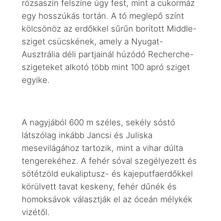
rózsaszín felszíne úgy fest, mint a cukormáz
egy hosszúkás tortán. A tó meglepő színt
kölcsönöz az erdőkkel sűrűn borított Middle-
sziget csücskének, amely a Nyugat-
Ausztrália déli partjainál húzódó Recherche-
szigeteket alkotó több mint 100 apró sziget
egyike.
A nagyjából 600 m széles, sekély sóstó
látszólag inkább Jancsi és Juliska
mesevilágához tartozik, mint a vihar dúlta
tengerekéhez. A fehér sóval szegélyezett és
sötétzöld eukaliptusz- és kajeputfaerdőkkel
körülvett tavat keskeny, fehér dűnék és
homoksávok választják el az óceán mélykék
vizétől.