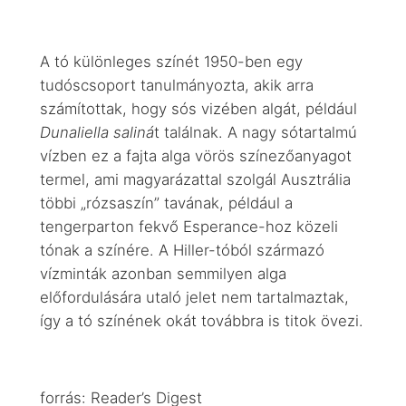
A tó különleges színét 1950-ben egy
tudóscsoport tanulmányozta, akik arra
számítottak, hogy sós vizében algát, például
Dunaliella saliná
t találnak. A nagy sótartalmú
vízben ez a fajta alga vörös színezőanyagot
termel, ami magyarázattal szolgál Ausztrália
többi „rózsaszín” tavának, például a
tengerparton fekvő Esperance-hoz közeli
tónak a színére. A Hiller-tóból származó
vízminták azonban semmilyen alga
előfordulására utaló jelet nem tartalmaztak,
így a tó színének okát továbbra is titok övezi.
forrás: Reader’s Digest