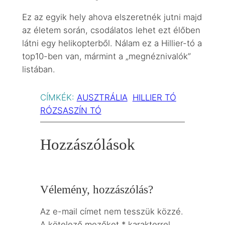
Ez az egyik hely ahova elszeretnék jutni majd
az életem során, csodálatos lehet ezt élőben
látni egy helikopterből. Nálam ez a Hillier-tó a
top10-ben van, mármint a „megnéznivalók”
listában.
CÍMKÉK:
AUSZTRÁLIA
HILLIER TÓ
RÓZSASZÍN TÓ
Hozzászólások
Vélemény, hozzászólás?
Az e-mail címet nem tesszük közzé.
A kötelező mezőket
*
karakterrel