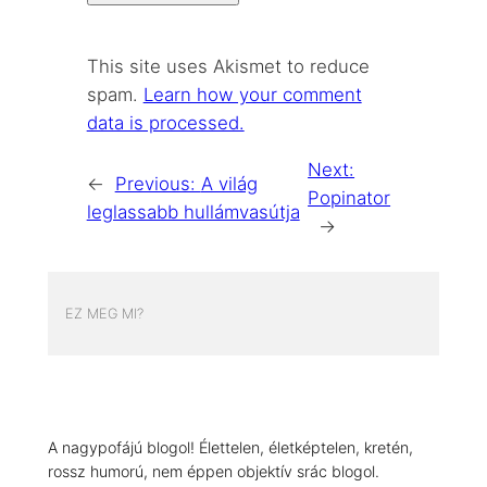
This site uses Akismet to reduce
spam.
Learn how your comment
data is processed.
Next:
←
Previous:
A világ
Popinator
leglassabb hullámvasútja
→
EZ MEG MI?
A nagypofájú blogol! Élettelen, életképtelen, kretén,
rossz humorú, nem éppen objektív srác blogol.