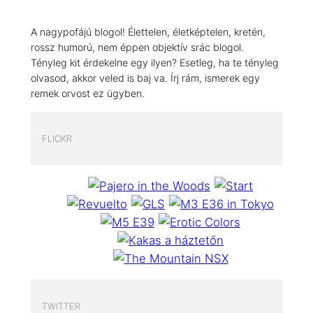
A nagypofájú blogol! Élettelen, életképtelen, kretén,
rossz humorú, nem éppen objektív srác blogol.
Tényleg kit érdekelne egy ilyen? Esetleg, ha te tényleg
olvasod, akkor veled is baj va. Írj rám, ismerek egy
remek orvost ez ügyben.
FLICKR
TWITTER