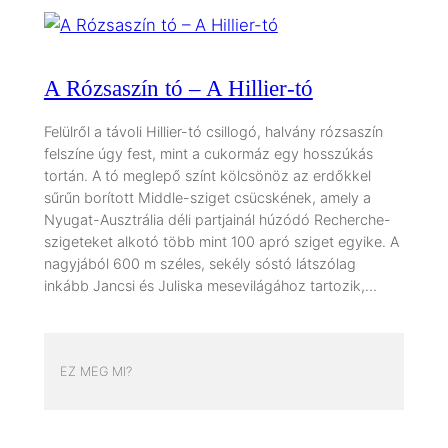
A Rózsaszín tó – A Hillier-tó
Felülről a távoli Hillier-tó csillogó, halvány rózsaszín
felszíne úgy fest, mint a cukormáz egy hosszúkás
tortán. A tó meglepő színt kölcsönöz az erdőkkel
sűrűn borított Middle-sziget csücskének, amely a
Nyugat-Ausztrália déli partjainál húzódó Recherche-
szigeteket alkotó több mint 100 apró sziget egyike. A
nagyjából 600 m széles, sekély sóstó látszólag
inkább Jancsi és Juliska mesevilágához tartozik,…
EZ MEG MI?