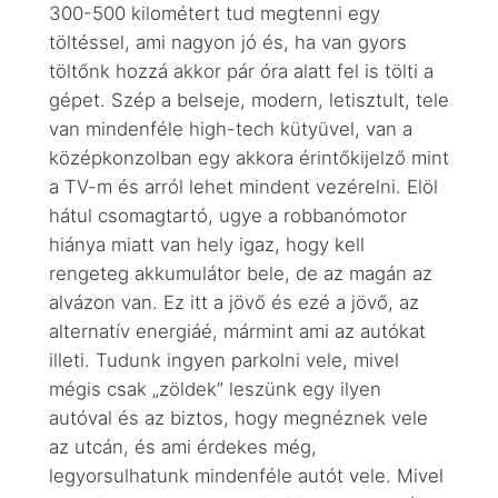
300-500 kilométert tud megtenni egy
töltéssel, ami nagyon jó és, ha van gyors
töltőnk hozzá akkor pár óra alatt fel is tölti a
gépet. Szép a belseje, modern, letisztult, tele
van mindenféle high-tech kütyüvel, van a
középkonzolban egy akkora érintőkijelző mint
a TV-m és arról lehet mindent vezérelni. Elöl
hátul csomagtartó, ugye a robbanómotor
hiánya miatt van hely igaz, hogy kell
rengeteg akkumulátor bele, de az magán az
alvázon van. Ez itt a jövő és ezé a jövő, az
alternatív energiáé, mármint ami az autókat
illeti. Tudunk ingyen parkolni vele, mivel
mégis csak „zöldek” leszünk egy ilyen
autóval és az biztos, hogy megnéznek vele
az utcán, és ami érdekes még,
legyorsulhatunk mindenféle autót vele. Mivel