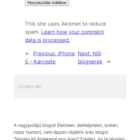
This site uses Akismet to reduce
spam.
Learn how your comment
data is processed.
←
Previous:
iPhone
Next:
Női
5 – Karcgate
bloggerek
→
EZ MEG MI?
A nagypofájú blogol! Élettelen, életképtelen, kretén,
rossz humorú, nem éppen objektív srác blogol.
Tényleg kit érdekelne egy ilyen? Esetleg, ha te tényleg