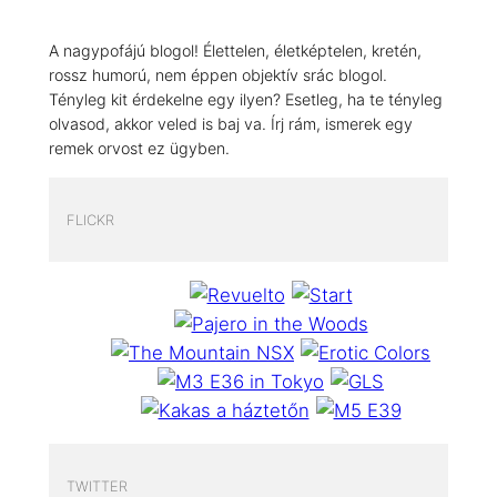
A nagypofájú blogol! Élettelen, életképtelen, kretén,
rossz humorú, nem éppen objektív srác blogol.
Tényleg kit érdekelne egy ilyen? Esetleg, ha te tényleg
olvasod, akkor veled is baj va. Írj rám, ismerek egy
remek orvost ez ügyben.
FLICKR
TWITTER