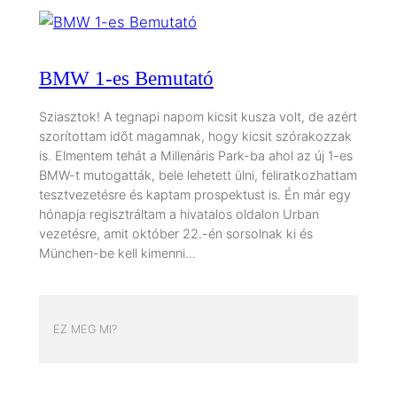
BMW 1-es Bemutató
Sziasztok! A tegnapi napom kicsit kusza volt, de azért
szorítottam időt magamnak, hogy kicsit szórakozzak
is. Elmentem tehát a Millenáris Park-ba ahol az új 1-es
BMW-t mutogatták, bele lehetett ülni, feliratkozhattam
tesztvezetésre és kaptam prospektust is. Én már egy
hónapja regisztráltam a hivatalos oldalon Urban
vezetésre, amit október 22.-én sorsolnak ki és
München-be kell kimenni…
EZ MEG MI?