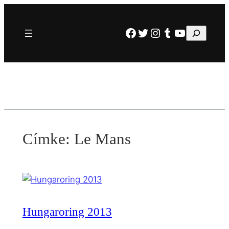
Ugrás
a
Facebook
Twitter
Instagram
Tumblr
YouTube
Keresés
tartalomhoz
Címke:
Le Mans
Hungaroring 2013