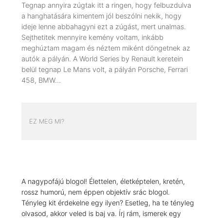
Tegnap annyira zúgtak itt a ringen, hogy felbuzdulva
a hanghatására kimentem jól beszólni nekik, hogy
ideje lenne abbahagyni ezt a zúgást, mert unalmas.
Sejthetitek mennyire kemény voltam, inkább
meghúztam magam és néztem miként döngetnek az
autók a pályán. A World Series by Renault keretein
belül tegnap Le Mans volt, a pályán Porsche, Ferrari
458, BMW…
EZ MEG MI?
A nagypofájú blogol! Élettelen, életképtelen, kretén,
rossz humorú, nem éppen objektív srác blogol.
Tényleg kit érdekelne egy ilyen? Esetleg, ha te tényleg
olvasod, akkor veled is baj va. Írj rám, ismerek egy