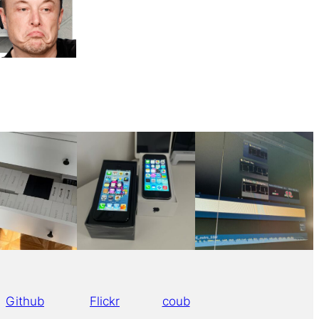
Github
Flickr
coub