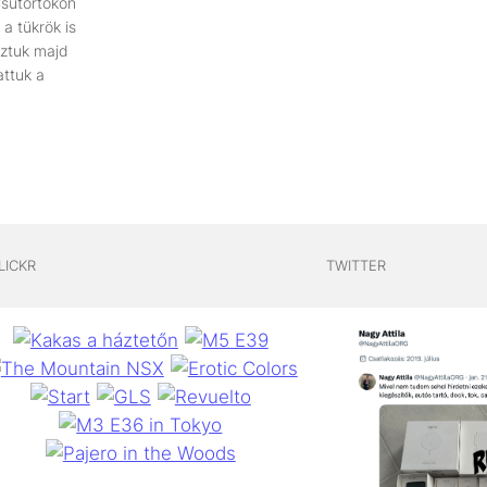
Csütörtökön
a tükrök is
oztuk majd
attuk a
LICKR
TWITTER