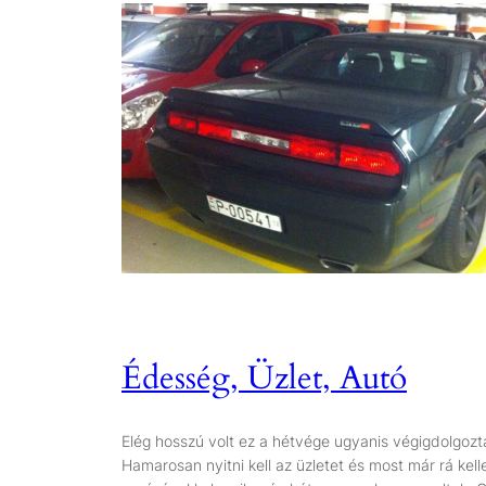
Édesség, Üzlet, Autó
Elég hosszú volt ez a hétvége ugyanis végigdolgoz
Hamarosan nyitni kell az üzletet és most már rá kell