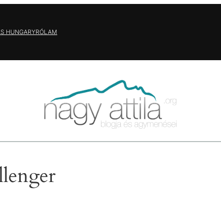
AS HUNGARY
RÓLAM
lenger