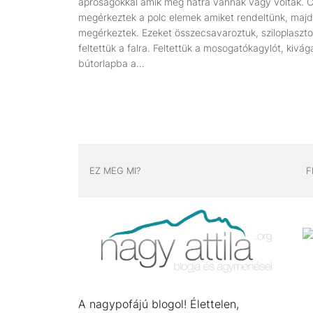
apróságokkal amik még hátra vannak vagy voltak. 
megérkeztek a polc elemek amiket rendeltünk, majd 
megérkeztek. Ezeket összecsavaroztuk, sziloplaszt
feltettük a falra. Feltettük a mosogatókagylót, kivág
bútorlapba a…
EZ MEG MI?
F
A nagypofájú blogol! Élettelen,