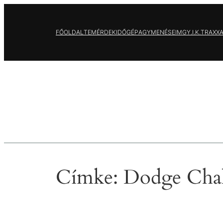
Ugrás
a
FŐOLDAL
TEMÉRDEK
IDŐGÉP
AGYMENÉSEIM
GY.I.K.
TRAXX
tartalomhoz
Címke:
Dodge Chal