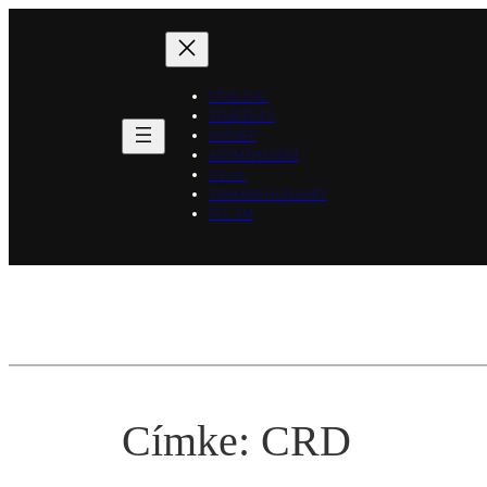
Ugrás
a
tartalomhoz
FŐOLDAL
TEMÉRDEK
IDŐGÉP
AGYMENÉSEIM
GY.I.K.
TRAXXAS HUNGARY
RÓLAM
Címke:
CRD