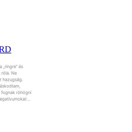
CRD
 „ringre” és
 róla. Ne
ez hazugság.
ótáskodtam,
m fognak röhögni
 negatívumokat…