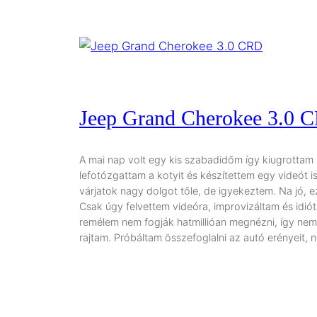
Jeep Grand Cherokee 3.0 
A mai nap volt egy kis szabadidőm így kiugrottam a
lefotózgattam a kotyit és készítettem egy videót is
várjatok nagy dolgot tőle, de igyekeztem. Na jó, 
Csak úgy felvettem videóra, improvizáltam és idi
remélem nem fogják hatmillióan megnézni, így ne
rajtam. Próbáltam összefoglalni az autó erényeit,