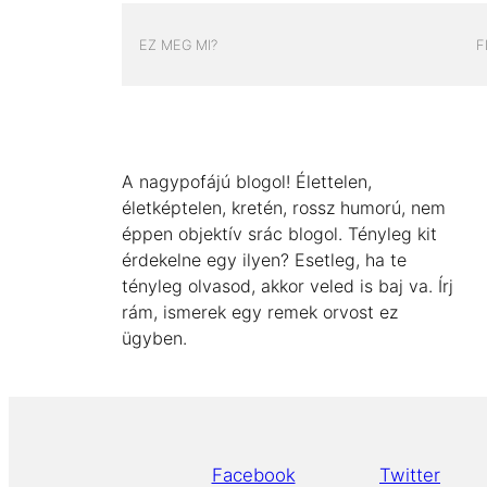
EZ MEG MI?
F
A nagypofájú blogol! Élettelen,
életképtelen, kretén, rossz humorú, nem
éppen objektív srác blogol. Tényleg kit
érdekelne egy ilyen? Esetleg, ha te
tényleg olvasod, akkor veled is baj va. Írj
rám, ismerek egy remek orvost ez
ügyben.
Facebook
Twitter