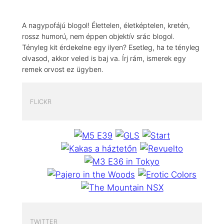
A nagypofájú blogol! Élettelen, életképtelen, kretén,
rossz humorú, nem éppen objektív srác blogol.
Tényleg kit érdekelne egy ilyen? Esetleg, ha te tényleg
olvasod, akkor veled is baj va. Írj rám, ismerek egy
remek orvost ez ügyben.
FLICKR
TWITTER