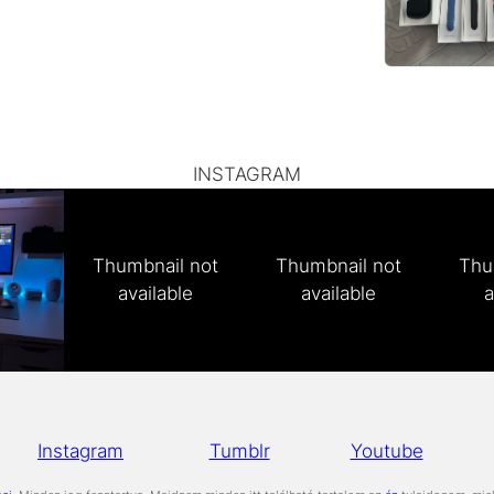
INSTAGRAM
Thumbnail not
Thumbnail not
Thu
available
available
a
Instagram
Tumblr
Youtube