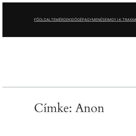
Ugrás
a
FŐOLDAL
TEMÉRDEK
IDŐGÉP
AGYMENÉSEIM
GY.I.K.
TRAXX
tartalomhoz
Címke:
Anon