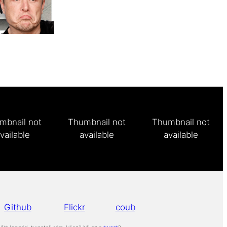
mbnail not
Thumbnail not
Thumbnail not
vailable
available
available
Github
Flickr
coub