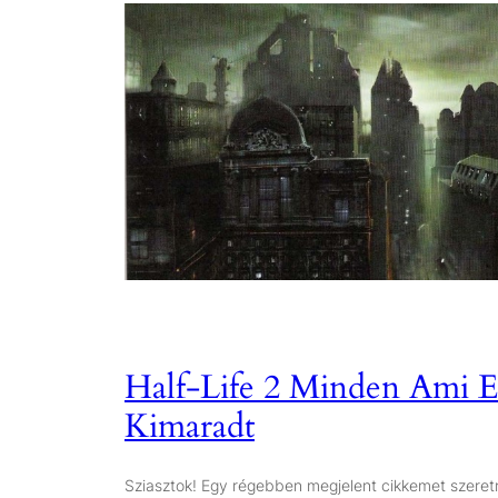
Half-Life 2 Minden Ami 
Kimaradt
Sziasztok! Egy régebben megjelent cikkemet szeretn