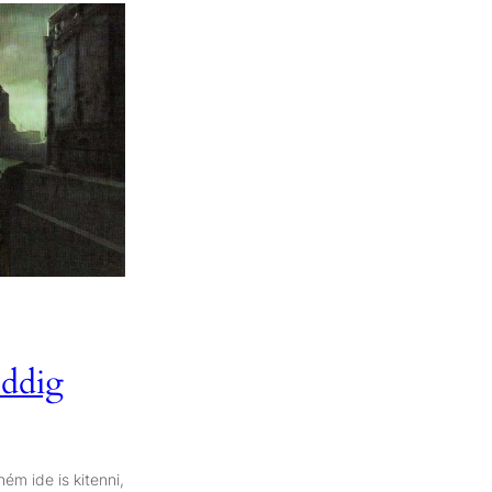
Eddig
ém ide is kitenni,