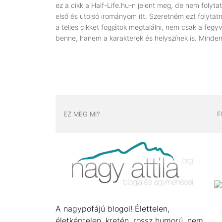
ez a cikk a Half-Life.hu-n jelent meg, de nem folyta
első és utolsó irományom itt. Szeretném ezt folytatni
a teljes cikket fogjátok megtalálni, nem csak a feg
benne, hanem a karakterek és helyszínek is. Minden
EZ MEG MI?
F
A nagypofájú blogol! Élettelen,
életképtelen, kretén, rossz humorú, nem