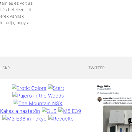
ttam és ez volt az
 és befejezni, itt
yverek vannak
ki tudja, hogy a…
LICKR
TWITTER