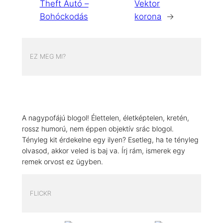
Theft Autó –
Vektor
Bohóckodás
korona
→
EZ MEG MI?
A nagypofájú blogol! Élettelen, életképtelen, kretén,
rossz humorú, nem éppen objektív srác blogol.
Tényleg kit érdekelne egy ilyen? Esetleg, ha te tényleg
olvasod, akkor veled is baj va. Írj rám, ismerek egy
remek orvost ez ügyben.
FLICKR