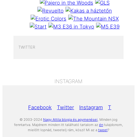
TWITTER
INSTAGRAM
Facebook
Twitter
Instagram
Tumblr
Yo
© 2003-2024
Nagy Attila blogja és agymenései
, Minden jog
fenntartva. Majdnem minden itt található tartalom az
én
tulajdonom,
mielőtt lopnád, tweetelj rám, köszi! Mi az a
tweet
?