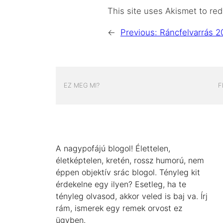
This site uses Akismet to r
←
Previous:
Ráncfelvarrás 2
EZ MEG MI?
F
A nagypofájú blogol! Élettelen,
életképtelen, kretén, rossz humorú, nem
éppen objektív srác blogol. Tényleg kit
érdekelne egy ilyen? Esetleg, ha te
tényleg olvasod, akkor veled is baj va. Írj
rám, ismerek egy remek orvost ez
ügyben.