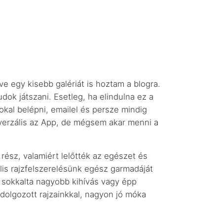
ve egy kisebb galériát is hoztam a blogra.
dok játszani. Esetleg, ha elindulna ez a
kal belépni, emailel és persze mindig
niverzális az App, de mégsem akar menni a
sz, valamiért lelőtték az egészet és
ális rajzfelszerelésünk egész garmadáját
y sokkalta nagyobb kihívás vagy épp
idolgozott rajzainkkal, nagyon jó móka