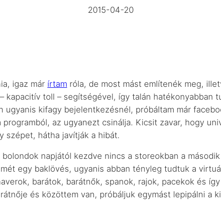
2015-04-20
ia, igaz már
írtam
róla, de most mást említenék meg, illet
 kapacitív toll – segítségével, így talán hatékonyabban tu
 ugyanis kifagy bejelentkezésnél, próbáltam már faceboo
 a programból, az ugyanezt csinálja. Kicsit zavar, hogy u
 szépet, hátha javítják a hibát.
londok napjától kezdve nincs a storeokban a második ré
 ismét egy baklövés, ugyanis abban tényleg tudtuk a virtu
haverok, barátok, barátnők, spanok, rajok, pacekok és íg
barátnője és közöttem van, próbáljuk egymást lepipálni a k