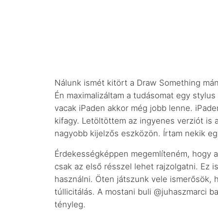
Nálunk ismét kitört a Draw Something mán
Én maximalizáltam a tudásomat egy stylus –
vacak iPaden akkor még jobb lenne. iPaden
kifagy. Letöltöttem az ingyenes verziót is
nagyobb kijelzős eszközön. Írtam nekik egy
Érdekességképpen megemlíteném, hogy a bo
csak az első résszel lehet rajzolgatni. Ez
használni. Öten játszunk vele ismerősök, 
túllicitálás. A mostani buli @juhaszmarci 
tényleg.