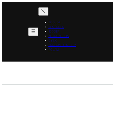
Ugrás
a
tartalomhoz
FŐOLDAL
TEMÉRDEK
IDŐGÉP
AGYMENÉSEIM
GY.I.K.
TRAXXAS HUNGARY
RÓLAM