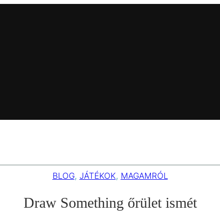
BLOG
, 
JÁTÉKOK
, 
MAGAMRÓL
Draw Something őrület ismét