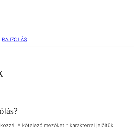
RAJZOLÁS
k
ólás?
 közzé.
A kötelező mezőket
*
karakterrel jelöltük