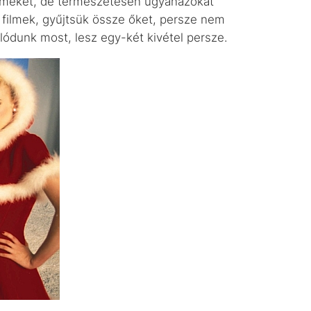
filmeket, de természetesen ugyanazokat
a filmek, gyűjtsük össze őket, persze nem
álódunk most, lesz egy-két kivétel persze.