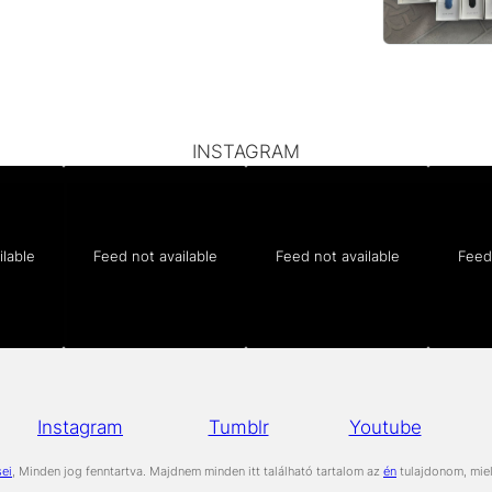
INSTAGRAM
ilable
Feed not available
Feed not available
Feed 
Instagram
Tumblr
Youtube
sei
, Minden jog fenntartva. Majdnem minden itt található tartalom az
én
tulajdonom, miel