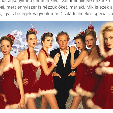
k karácsonykor a semmin kívül. Semmit. Illetve nézünk 
aj, mert ennyiszer is nézzük őket, már aki. Mik is ezek 
 így is betegek vagyunk már. Családi filmekre specializ