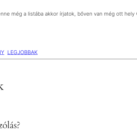
nne még a listába akkor írjatok, bőven van még ott hely 
NY
LEGJOBBAK
k
ólás?