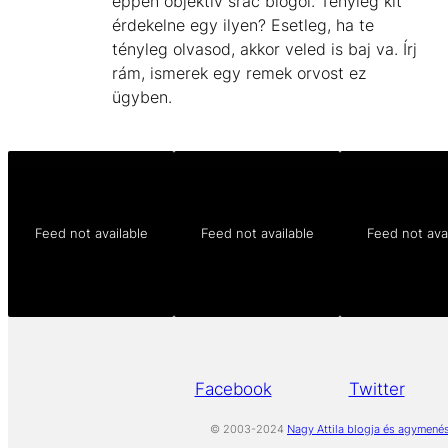
éppen objektív srác blogol. Tényleg kit
érdekelne egy ilyen? Esetleg, ha te
tényleg olvasod, akkor veled is baj va. Írj
rám, ismerek egy remek orvost ez
ügyben.
Feed not available
Feed not available
Feed not ava
Facebook
Twitter
© 2003-2024
Nagy Attila blogja és agymené