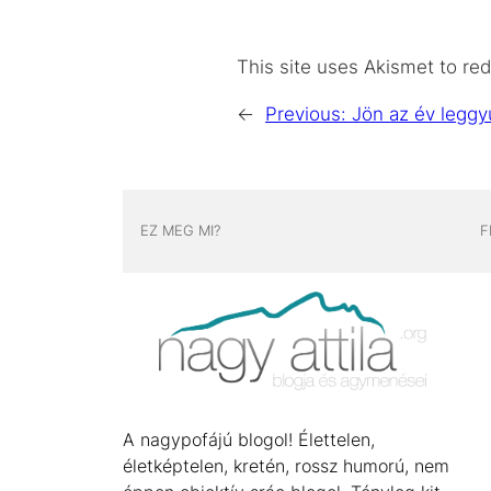
This site uses Akismet to r
←
Previous:
Jön az év leggy
EZ MEG MI?
F
A nagypofájú blogol! Élettelen,
életképtelen, kretén, rossz humorú, nem