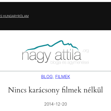
AS HUNGARY
RÓLAM
BLOG
, 
FILMEK
Nincs karácsony filmek nélkül
2014-12-20