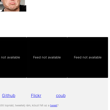
not available
Feed not available
Feed not available
Github
Flickr
coub
őtt lopnád, tweetelj rám, köszi! Mi az a
tweet
?