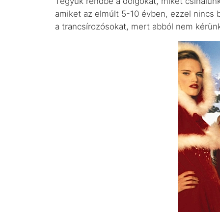
Tegyük rendbe a dolgokat, miket csinálun
amiket az elmúlt 5-10 évben, ezzel nincs b
a trancsírozósokat, mert abból nem kérünk,