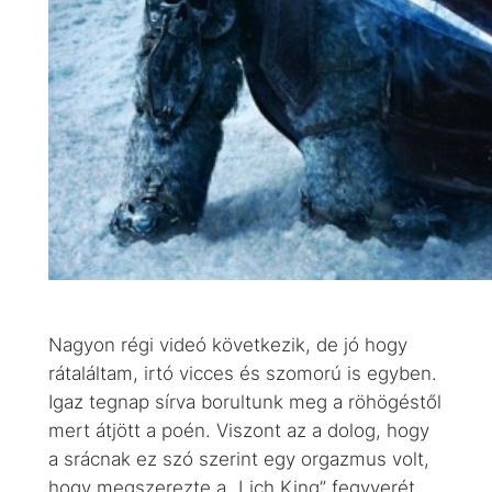
Nagyon régi videó következik, de jó hogy
rátaláltam, irtó vicces és szomorú is egyben.
Igaz tegnap sírva borultunk meg a röhögéstől
mert átjött a poén. Viszont az a dolog, hogy
a srácnak ez szó szerint egy orgazmus volt,
hogy megszerezte a „Lich King” fegyverét.