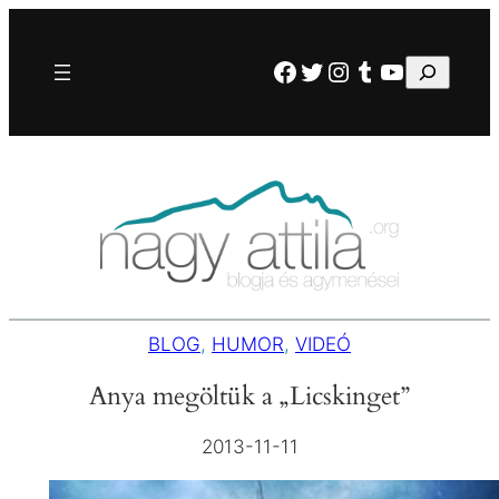
Ugrás
a
Facebook
Twitter
Instagram
Tumblr
YouTube
Keresés
tartalomhoz
BLOG
, 
HUMOR
, 
VIDEÓ
Anya megöltük a „Licskinget”
2013-11-11