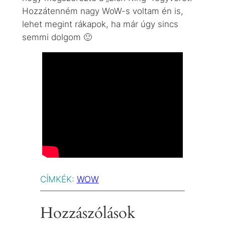
Hozzátenném nagy WoW-s voltam én is,
lehet megint rákapok, ha már úgy sincs
semmi dolgom 🙂
CÍMKÉK:
WOW
Hozzászólások