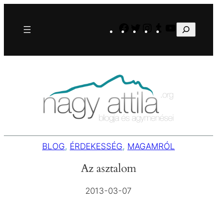
Ugrás
a
Facebook
Twitter
Instagram
Tumblr
YouTube
Keresés
tartalomhoz
BLOG
, 
ÉRDEKESSÉG
, 
MAGAMRÓL
Az asztalom
2013-03-07