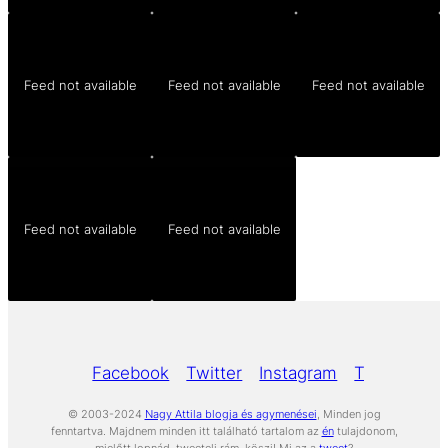
Feed not available
Feed not available
Feed not available
Feed not available
Feed not available
Facebook
Twitter
Instagram
Tumblr
Yo
© 2003-2024
Nagy Attila blogja és agymenései
, Minden jog
fenntartva. Majdnem minden itt található tartalom az
én
tulajdonom,
mielőtt lopnád, tweetelj rám, köszi! Mi az a
tweet
?