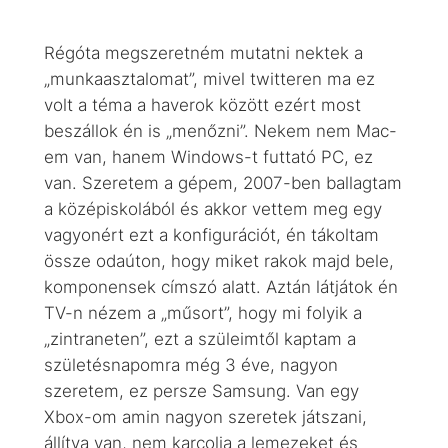
Régóta megszeretném mutatni nektek a
„munkaasztalomat”, mivel twitteren ma ez
volt a téma a haverok között ezért most
beszállok én is „menőzni”. Nekem nem Mac-
em van, hanem Windows-t futtató PC, ez
van. Szeretem a gépem, 2007-ben ballagtam
a középiskolából és akkor vettem meg egy
vagyonért ezt a konfigurációt, én tákoltam
össze odaúton, hogy miket rakok majd bele,
komponensek címszó alatt. Aztán látjátok én
TV-n nézem a „műsort”, hogy mi folyik a
„zintraneten”, ezt a szüleimtől kaptam a
születésnapomra még 3 éve, nagyon
szeretem, ez persze Samsung. Van egy
Xbox-om amin nagyon szeretek játszani,
állítva van, nem karcolja a lemezeket és