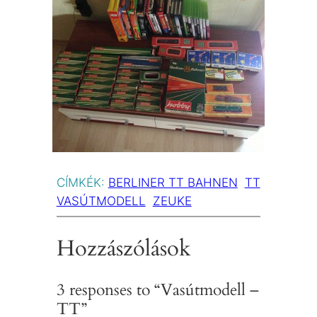
CÍMKÉK:
BERLINER TT BAHNEN
TT
VASÚTMODELL
ZEUKE
Hozzászólások
3 responses to “Vasútmodell –
TT”