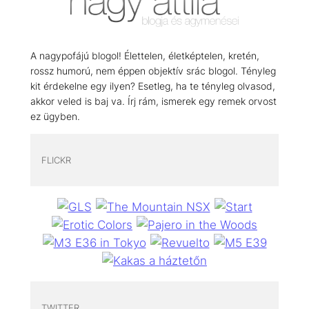
A nagypofájú blogol! Élettelen, életképtelen, kretén,
rossz humorú, nem éppen objektív srác blogol. Tényleg
kit érdekelne egy ilyen? Esetleg, ha te tényleg olvasod,
akkor veled is baj va. Írj rám, ismerek egy remek orvost
ez ügyben.
FLICKR
TWITTER