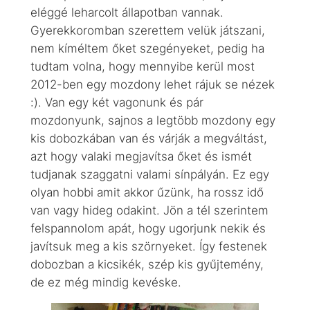
eléggé leharcolt állapotban vannak.
Gyerekkoromban szerettem velük játszani,
nem kíméltem őket szegényeket, pedig ha
tudtam volna, hogy mennyibe kerül most
2012-ben egy mozdony lehet rájuk se nézek
:). Van egy két vagonunk és pár
mozdonyunk, sajnos a legtöbb mozdony egy
kis dobozkában van és várják a megváltást,
azt hogy valaki megjavítsa őket és ismét
tudjanak szaggatni valami sínpályán. Ez egy
olyan hobbi amit akkor űzünk, ha rossz idő
van vagy hideg odakint. Jön a tél szerintem
felspannolom apát, hogy ugorjunk nekik és
javítsuk meg a kis szörnyeket. Így festenek
dobozban a kicsikék, szép kis gyűjtemény,
de ez még mindig kevéske.