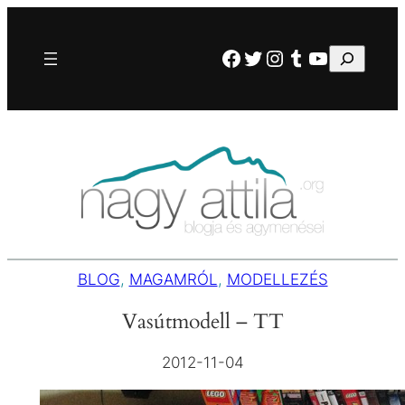
Ugrás
a
Facebook
Twitter
Instagram
Tumblr
YouTube
Keresés
tartalomhoz
BLOG
, 
MAGAMRÓL
, 
MODELLEZÉS
Vasútmodell – TT
2012-11-04