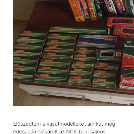
Előszedtem a vasútmodelleket amiket még
édesapám vásárolt az NDK-ban, sajnos