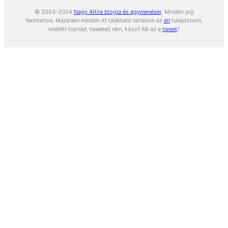
© 2003-2024
Nagy Attila blogja és agymenései
, Minden jog
fenntartva. Majdnem minden itt található tartalom az
én
tulajdonom,
mielőtt lopnád, tweetelj rám, köszi! Mi az a
tweet
?