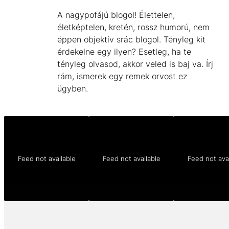
A nagypofájú blogol! Élettelen,
életképtelen, kretén, rossz humorú, nem
éppen objektív srác blogol. Tényleg kit
érdekelne egy ilyen? Esetleg, ha te
tényleg olvasod, akkor veled is baj va. Írj
rám, ismerek egy remek orvost ez
ügyben.
Feed not available
Feed not available
Feed not ava