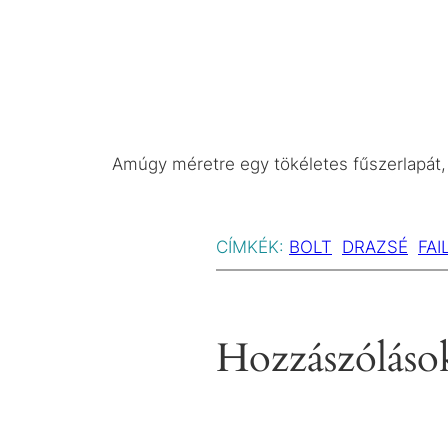
Amúgy méretre egy tökéletes fűszerlapát, 
CÍMKÉK:
BOLT
DRAZSÉ
FAI
Hozzászóláso