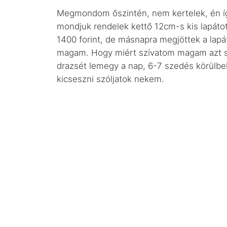
Megmondom őszintén, nem kertelek, én í
mondjuk rendelek kettő 12cm-s kis lapátot
1400 forint, de másnapra megjöttek a lapá
magam. Hogy miért szívatom magam azt sos
drazsét lemegy a nap, 6-7 szedés körülbe
kicseszni szóljatok nekem.