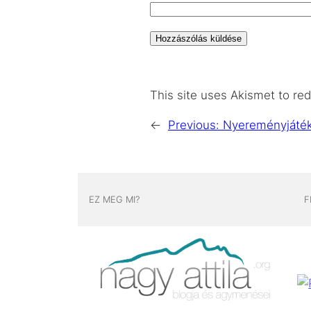
This site uses Akismet to r
←
Previous:
Nyereményjáté
EZ MEG MI?
F