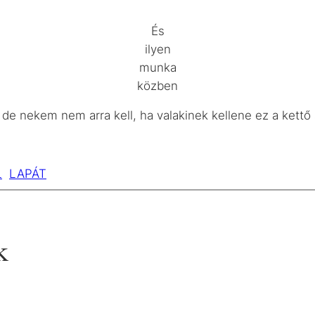
És
ilyen
munka
közben
de nekem nem arra kell, ha valakinek kellene ez a kettő 
L
LAPÁT
k