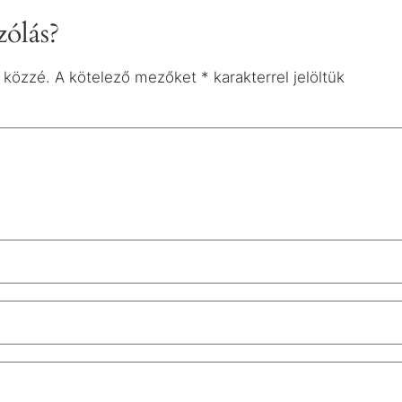
ólás?
 közzé.
A kötelező mezőket
*
karakterrel jelöltük