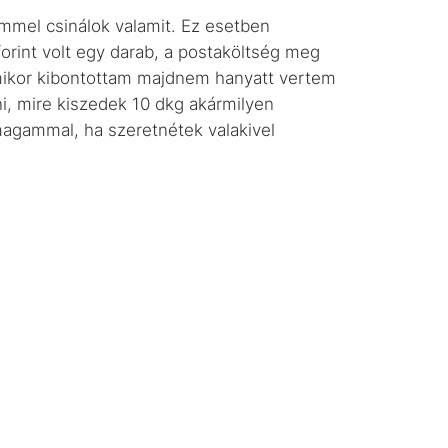
mel csinálok valamit. Ez esetben
orint volt egy darab, a postaköltség meg
, mikor kibontottam majdnem hanyatt vertem
, mire kiszedek 10 dkg akármilyen
magammal, ha szeretnétek valakivel