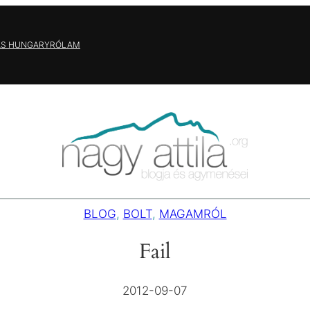
AS HUNGARY
RÓLAM
BLOG
, 
BOLT
, 
MAGAMRÓL
Fail
2012-09-07