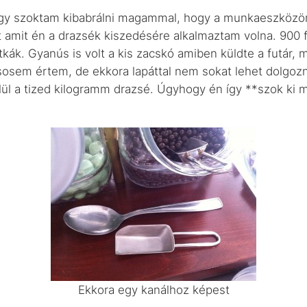
gy szoktam kibabrálni magammal, hogy a munkaeszközöm
 amit én a drazsék kiszedésére alkalmaztam volna. 900 f
tkák. Gyanús is volt a kis zacskó amiben küldte a futár
em értem, de ekkora lapáttal nem sokat lehet dolgozni
lül a tized kilogramm drazsé. Úgyhogy én így **szok ki 
Ekkora egy kanálhoz képest