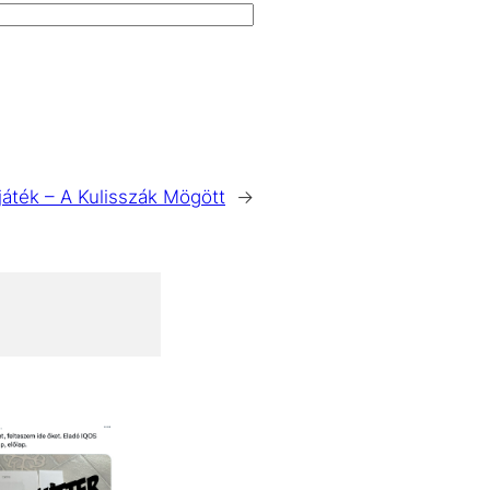
áték – A Kulisszák Mögött
→