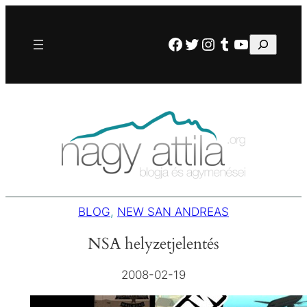
Ugrás
a
Facebook
Twitter
Instagram
Tumblr
YouTube
Keresés
tartalomhoz
BLOG
, 
NEW SAN ANDREAS
NSA helyzetjelentés
2008-02-19