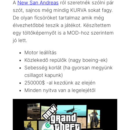
A
New San Andreas
ról szeretnék szólni pár
szót, sajnos még mindig KURVA sokat fagy.
De olyan fícsöröket tartalmaz amik még
élvezhetőbbé teszik a játékot. Készítettem
egy töltőképernyőt is a MOD-hoz szerintem
jó lett.
Motor leállítás
Közlekedő repülők (nagy boeing-ek)
Sebesség korlát (ha gyorsan megyünk
csillagot kapunk)
250000$ -al kezdünk az elején
Minden nyitva van a legelejétől