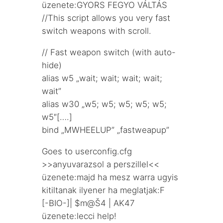
üzenete:GYORS FEGYO VÁLTÁS
//This script allows you very fast
switch weapons with scroll.
// Fast weapon switch (with auto-
hide)
alias w5 „wait; wait; wait; wait;
wait”
alias w30 „w5; w5; w5; w5; w5;
w5″[….]
bind „MWHEELUP” „fastweapup”
Goes to userconfig.cfg
>>anyuvarazsol a perszillel<<
üzenete:majd ha mesz warra ugyis
kitiltanak ilyener ha meglatjak:F
[-BIO-]| $m@Š4 | AK47
üzenete:lecci help!