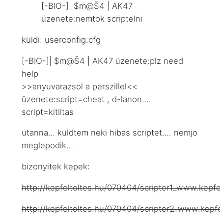
[-BIO-]| $m@Š4 | AK47
üzenete:nemtok scriptelni
küldi: userconfig.cfg
[-BIO-]| $m@Š4 | AK47 üzenete:plz need
help
>>anyuvarazsol a perszillel<<
üzenete:script=cheat , d-lanon….
script=kitiltas
utanna… kuldtem neki hibas scriptet…. nemjo
meglepodik…
bizonyitek kepek:
http://kepfeltoltes.hu/070404/scripter1_www.kepfel
http://kepfeltoltes.hu/070404/scripter2_www.kepfe