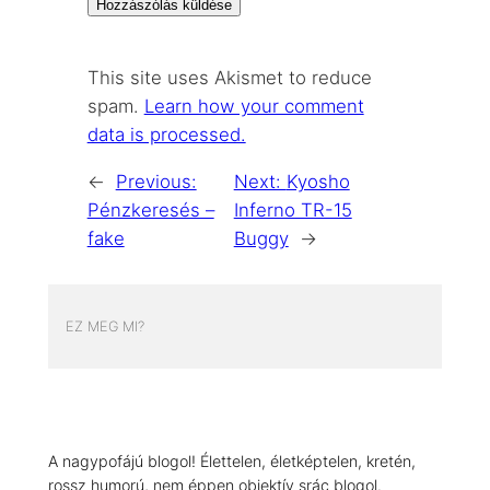
This site uses Akismet to reduce
spam.
Learn how your comment
data is processed.
←
Previous:
Next:
Kyosho
Pénzkeresés –
Inferno TR-15
fake
Buggy
→
EZ MEG MI?
A nagypofájú blogol! Élettelen, életképtelen, kretén,
rossz humorú, nem éppen objektív srác blogol.