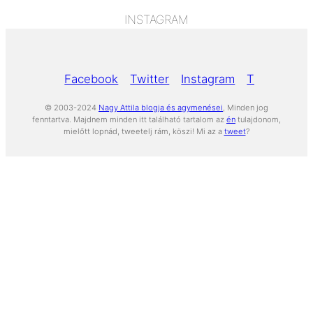
INSTAGRAM
Facebook
Twitter
Instagram
Tumblr
Yo
© 2003-2024
Nagy Attila blogja és agymenései
, Minden jog
fenntartva. Majdnem minden itt található tartalom az
én
tulajdonom,
mielőtt lopnád, tweetelj rám, köszi! Mi az a
tweet
?