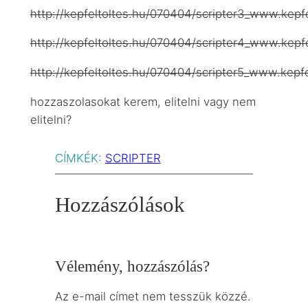
http://kepfeltoltes.hu/070404/scripter3_www.kepfe
http://kepfeltoltes.hu/070404/scripter4_www.kepfe
http://kepfeltoltes.hu/070404/scripter5_www.kepfe
hozzaszolasokat kerem, elitelni vagy nem
elitelni?
CÍMKÉK:
SCRIPTER
Hozzászólások
Vélemény, hozzászólás?
Az e-mail címet nem tesszük közzé.