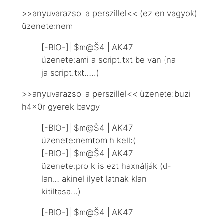
>>anyuvarazsol a perszillel<< (ez en vagyok)
üzenete:nem
[-BIO-]| $m@Š4 | AK47
üzenete:ami a script.txt be van (na
ja script.txt…..)
>>anyuvarazsol a perszillel<< üzenete:buzi
h4x0r gyerek bavgy
[-BIO-]| $m@Š4 | AK47
üzenete:nemtom h kell:(
[-BIO-]| $m@Š4 | AK47
üzenete:pro k is ezt haxnálják (d-
lan… akinel ilyet latnak klan
kitiltasa…)
[-BIO-]| $m@Š4 | AK47