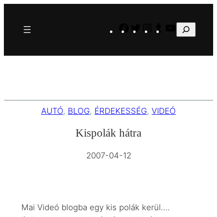
Ugrás
a
Facebook
Twitter
Instagram
Tumblr
YouTube
Keresés
tartalomhoz
AUTÓ
, 
BLOG
, 
ÉRDEKESSÉG
, 
VIDEÓ
Kispolák hátra
2007-04-12
Mai Videó blogba egy kis polák kerül….