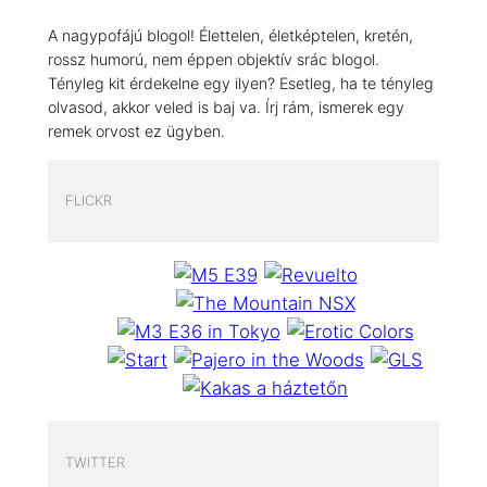
A nagypofájú blogol! Élettelen, életképtelen, kretén,
rossz humorú, nem éppen objektív srác blogol.
Tényleg kit érdekelne egy ilyen? Esetleg, ha te tényleg
olvasod, akkor veled is baj va. Írj rám, ismerek egy
remek orvost ez ügyben.
FLICKR
TWITTER