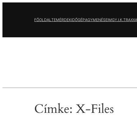
Ugrás
a
FŐOLDAL
TEMÉRDEK
IDŐGÉP
AGYMENÉSEIM
GY.I.K.
TRAXX
tartalomhoz
Címke:
X-Files