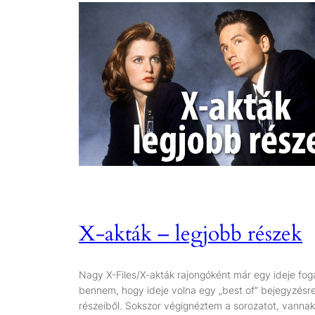
X-akták – legjobb részek
Nagy X-Files/X-akták rajongóként már egy ideje fo
bennem, hogy ideje volna egy „best of” bejegyzésre
részeiből. Sokszor végignéztem a sorozatot, vannak