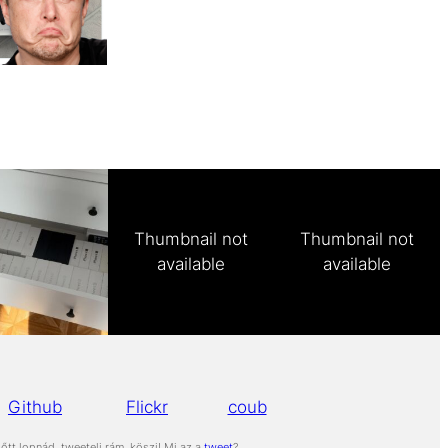
Thumbnail not
Thumbnail not
available
available
Github
Flickr
coub
őtt lopnád, tweetelj rám, köszi! Mi az a
tweet
?