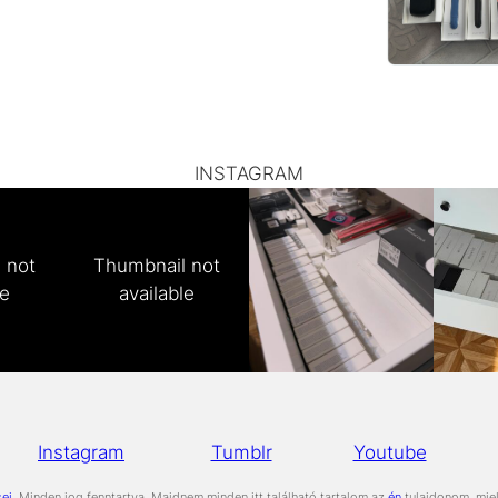
INSTAGRAM
 not
Thumbnail not
le
available
Instagram
Tumblr
Youtube
sei
, Minden jog fenntartva. Majdnem minden itt található tartalom az
én
tulajdonom, miel