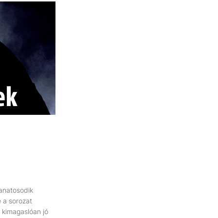
ganatosodik
 a sorozat
 kimagaslóan jó