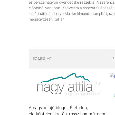
és persze nagyon gyengécske részek is. A szerencs
előbbiből van több. Kedvelem a sorozat felépítését,
kimért stílusát, illetve Mulder kimondottan pikírt, sz
megjegyzéseit. Gillian…
EZ MEG MI?
F
A nagypofájú blogol! Élettelen,
életképtelen, kretén, rossz humorú, nem