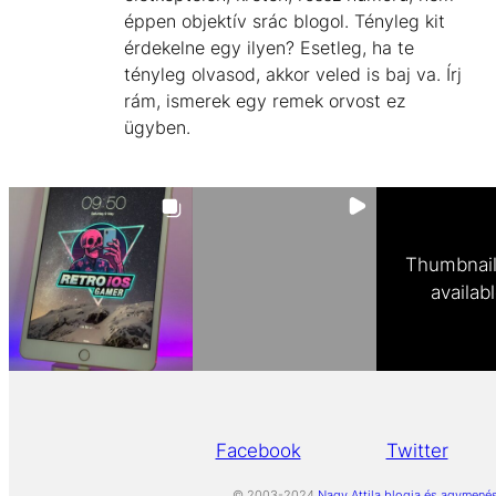
éppen objektív srác blogol. Tényleg kit
érdekelne egy ilyen? Esetleg, ha te
tényleg olvasod, akkor veled is baj va. Írj
rám, ismerek egy remek orvost ez
ügyben.
Thumbnail
availab
Facebook
Twitter
© 2003-2024
Nagy Attila blogja és agymené