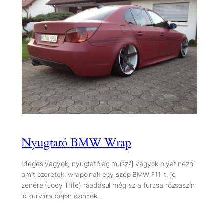
Nyugtató BMW Wrap
Ideges vagyok, nyugtatólag muszáj vagyok olyat nézni
amit szeretek, wrapolnak egy szép BMW F11-t, jó
zenére (Joey Trife) ráadásul még ez a furcsa rózsaszín
is kurvára bejön színnek.