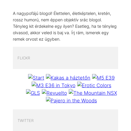
A nagypofájú blogol! Élettelen, életképtelen, kretén,
rossz humorú, nem éppen objektív srác blogol.
Tényleg kit érdekelne egy ilyen? Esetleg, ha te tényleg
olvasod, akkor veled is baj va. Írj rám, ismerek egy
remek orvost ez ügyben.
FLICKR
TWITTER