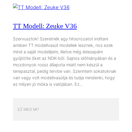
TT Modell: Zeuke V36
Szervusztok! Szeretnék egy hírsorozatot indítani
amiben TT modellvasút modellek lesznek, nos ezek
mind a saját modelljeim, illetve még édesapám
gyűjtötte őket az NDK-ből. Sajnos időhiányában és a
mozdonyok rossz állapota miatt nem készül a
terepasztal, pedig tervbe van. Szerintem sokatoknak
van vagy volt modellvasútja és tudja mindenki, hogy
ez milyen jó móka is valójában. Ez…
EZ MEG MI?