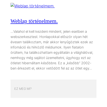
Weblap történelmem.
…Valahol el kell kezdeni mindent, jelen esetben a
webszerkesztest. Honlapokkal először olyan hét
évesen találkoztam, már akkor lenyűgöztek ezek az
infomáció és hírközlő médiumok. Ilyen fiatalon
örültem, ha találkozhattam egyáltalán a világhálóval,
nemhogy még sajátot üzemeltetni, úgyhogy ezt az
ötletet hibernáltam későbbre. Ez a „később” 2002-
ben érkezett el, ekkor vetődött fel az az ötlet egy…
EZ MEG MI?