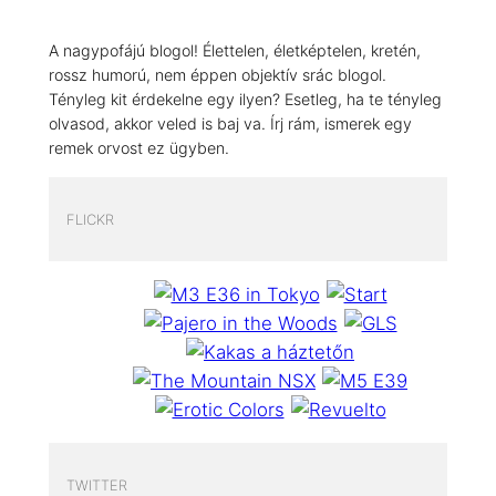
A nagypofájú blogol! Élettelen, életképtelen, kretén,
rossz humorú, nem éppen objektív srác blogol.
Tényleg kit érdekelne egy ilyen? Esetleg, ha te tényleg
olvasod, akkor veled is baj va. Írj rám, ismerek egy
remek orvost ez ügyben.
FLICKR
TWITTER