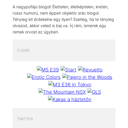
A nagypofájú blogol! Élettelen, életképtelen, kretén,
rossz humorú, nem éppen objektív srác blogol.
Tényleg kit érdekelne egy ilyen? Esetleg, ha te tényleg
olvasod, akkor veled is baj va. Írj rám, ismerek egy
remek orvost ez ügyben.
FLICKR
TWITTER