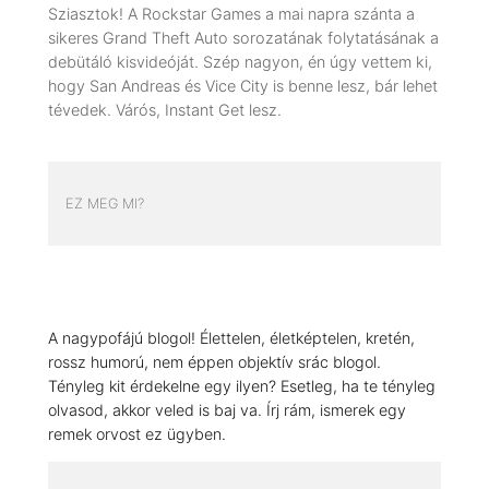
Sziasztok! A Rockstar Games a mai napra szánta a
sikeres Grand Theft Auto sorozatának folytatásának a
debütáló kisvideóját. Szép nagyon, én úgy vettem ki,
hogy San Andreas és Vice City is benne lesz, bár lehet
tévedek. Várós, Instant Get lesz.
EZ MEG MI?
A nagypofájú blogol! Élettelen, életképtelen, kretén,
rossz humorú, nem éppen objektív srác blogol.
Tényleg kit érdekelne egy ilyen? Esetleg, ha te tényleg
olvasod, akkor veled is baj va. Írj rám, ismerek egy
remek orvost ez ügyben.