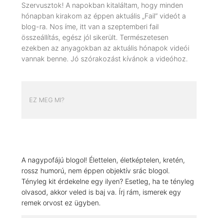
Szervusztok! A napokban kitaláltam, hogy minden
hónapban kirakom az éppen aktuális „Fail” videót a
blog-ra. Nos íme, itt van a szeptemberi fail
összeállítás, egész jól sikerült. Természetesen
ezekben az anyagokban az aktuális hónapok videói
vannak benne. Jó szórakozást kívánok a videóhoz.
EZ MEG MI?
A nagypofájú blogol! Élettelen, életképtelen, kretén,
rossz humorú, nem éppen objektív srác blogol.
Tényleg kit érdekelne egy ilyen? Esetleg, ha te tényleg
olvasod, akkor veled is baj va. Írj rám, ismerek egy
remek orvost ez ügyben.