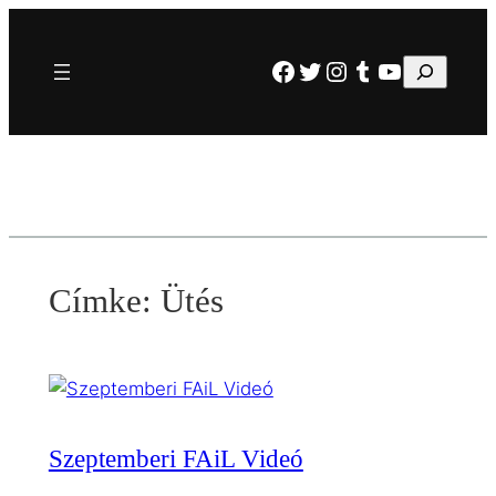
Ugrás
a
Facebook
Twitter
Instagram
Tumblr
YouTube
Keresés
tartalomhoz
Címke:
Ütés
Szeptemberi FAiL Videó