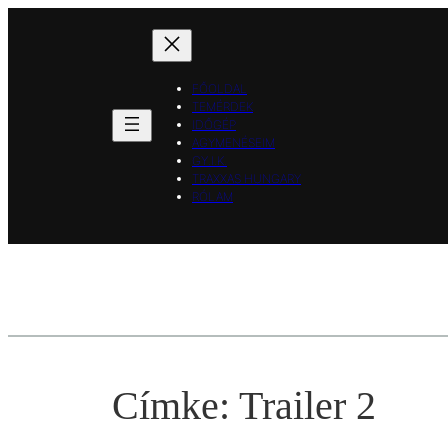
Ugrás
a
tartalomhoz
FŐOLDAL
TEMÉRDEK
IDŐGÉP
AGYMENÉSEIM
GY.I.K.
TRAXXAS HUNGARY
RÓLAM
Címke:
Trailer 2