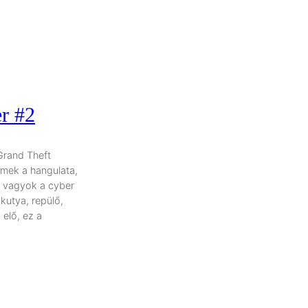
er #2
Grand Theft
emek a hangulata,
ott vagyok a cyber
kutya, repülő,
elő, ez a