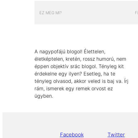
EZ MEG MI?
F
A nagypofájú blogol! Élettelen,
életképtelen, kretén, rossz humorú, nem
éppen objektív srác blogol. Tényleg kit
érdekelne egy ilyen? Esetleg, ha te
tényleg olvasod, akkor veled is baj va. Írj
rám, ismerek egy remek orvost ez
ügyben.
Facebook
Twitter